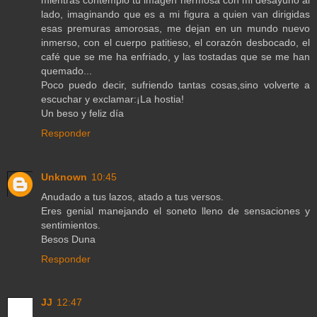
lado, imaginando que es a mi figura a quien van dirigidas
esas premuras amorosas, me dejan en un mundo nuevo
inmerso, con el cuerpo patitieso, el corazón desbocado, el
café que se me ha enfriado, y las tostadas que se me han
quemado...
Poco puedo decir, sufriendo tantas cosas,sino volverte a
escuchar y exclamar:¡La hostia!
Un beso y feliz día
Responder
Unknown
10:45
Anudado a tus lazos, atado a tus versos.
Eres genial manejando el soneto lleno de sensaciones y
sentimientos.
Besos Duna
Responder
JJ
12:47