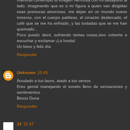
lado, imaginando que es a mi figura a quien van dirigidas
esas premuras amorosas, me dejan en un mundo nuevo
inmerso, con el cuerpo patitieso, el corazón desbocado, el
café que se me ha enfriado, y las tostadas que se me han
quemado...
Poco puedo decir, sufriendo tantas cosas,sino volverte a
escuchar y exclamar:¡La hostia!
Un beso y feliz día
Responder
Unknown
10:45
Anudado a tus lazos, atado a tus versos.
Eres genial manejando el soneto lleno de sensaciones y
sentimientos.
Besos Duna
Responder
JJ
12:47