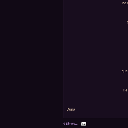
he 
que 
He 
Duna
6 Dímelo...