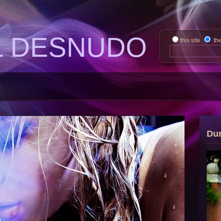
L DESNUDO
this site
th
Du