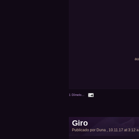
au
1 Dímelo...
Giro
Publicado por
Duna
, 10.11.17 at 3:12 a