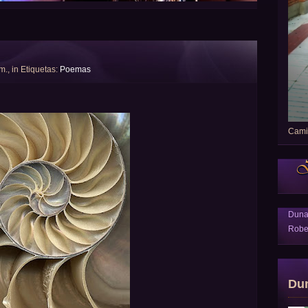
 m., in Etiquetas:
Poemas
Camin
Dun
Robe
Du