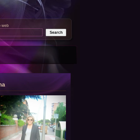
e web
na