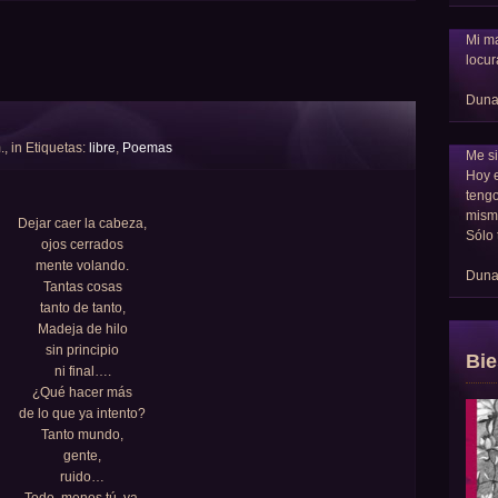
Mi ma
locur
Dun
., in Etiquetas:
libre
,
Poemas
Me si
Hoy 
tengo
mism
Dejar caer la cabeza,
Sólo 
ojos cerrados
mente volando.
Dun
Tantas cosas
tanto de tanto,
Madeja de hilo
sin principio
Bie
ni final….
¿Qué hacer más
de lo que ya intento?
Tanto mundo,
gente,
ruido…