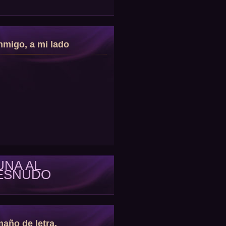
migo, a mi lado
UNA AL
ESNUDO
año de letra.