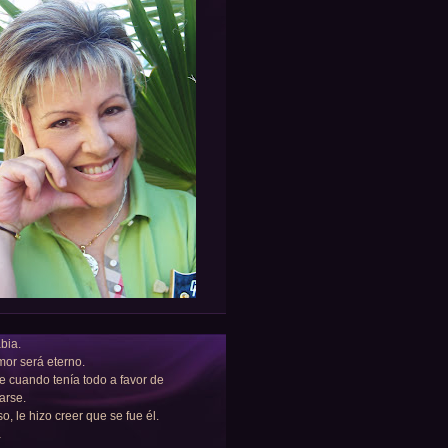
bia.
or será eterno.
e cuando tenía todo a favor de
arse.
so, le hizo creer que se fue él.
a