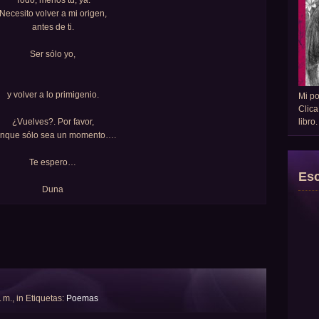
Todo, menos tú, ya.
Necesito volver a mi origen,
antes de ti.
Ser sólo yo,
y volver a lo primigenio.
Mi p
Clica
libro
¿Vuelves?. Por favor,
nque sólo sea un momento….
Te espero…
Esc
Duna
. m., in Etiquetas:
Poemas