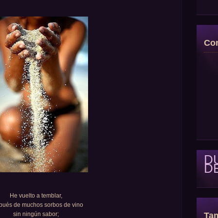
Con
D
D
He vuelto a temblar,
pués de muchos sorbos de vino
Tam
sin ningún sabor;