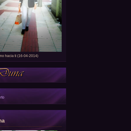
o hacia ti (16-04-2014)
a
rto
na