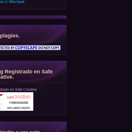
na
on
Mixcloud
plagies.
g Registrado en Safe
ative.
trado en Safe Creative