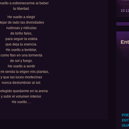
vuelto a estremecerme al beber
tu libertad.
10
1
He vuelto a elegir
dejar de lado las divinidades
ruidosas y ridículas
de brillo falso,
para seguir la estela
Ent
que deja tu esencia.
He vuelto a temblar,
como flan en una tormenta
de sol y fuego.
He vuelto a sentir
mi senda la eligen mis plantas,
y que las luces mortecinas
nunca deslumbran al sol.
elegido quedarme en la arena
y subir el volumen interior.
He vuelto….
POE
ENT
GUA