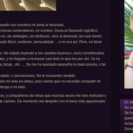
partir con vosotros mi alma al desnudo.
ersonas confundieron, mi nombre. Duna al Desnudo significó,
s, sin ambages, sin disfraces, sino al desnudo, tal cual siento.
udo físico, erotismo, sensualidad…. y no era así. Pero, no tiene
ras. He estado leyendo a los «poetas buenos», esos considerados
n, y he llegado a rechazar casi todo lo que leo por ahí. Ya no
ía, blogs , etc….. Se me ha quedado pequeña la mala poesía, o tal
estado, o sensaciones. No le encuentro sentido.
bo mi vida sin letras, pero siento que no necesito compartir mi
tengo a mi lado.
gos, y compañeros de letras que muchas veces me han motivado y
 este camino. De momento me despido con el beso más apasionado
Es sa
Su am
Se fu
qued
Inclu
Dun