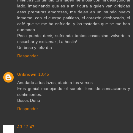
lado, imaginando que es a mi figura a quien van dirigidas
esas premuras amorosas, me dejan en un mundo nuevo
inmerso, con el cuerpo patitieso, el corazón desbocado, el
café que se me ha enfriado, y las tostadas que se me han
quemado...
Poco puedo decir, sufriendo tantas cosas,sino volverte a
escuchar y exclamar:¡La hostia!
Un beso y feliz día
Responder
Unknown
10:45
Anudado a tus lazos, atado a tus versos.
Eres genial manejando el soneto lleno de sensaciones y
sentimientos.
Besos Duna
Responder
JJ
12:47