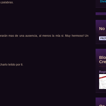
Divi
s palabras.
No 
brarán mas de una ausencia, al menos la mía si. Muy hermoso! Un
Blo
Cre
arlo leíido por ti.
Regis