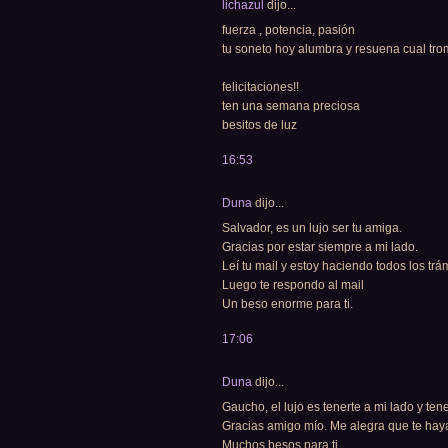
lichazul
dijo...
fuerza , potencia, pasión
tu soneto hoy alumbra y resuena cual tr
felicitaciones!!
ten una semana preciosa
besitos de luz
16:53
Duna
dijo...
Salvador, es un lujo ser tu amiga.
Gracias por estar siempre a mi lado.
Leí tu mail y estoy haciendo todos los trámi
Luego te respondo al mail
Un beso enorme para ti.
17:06
Duna
dijo...
Gaucho, el lujo es tenerte a mi lado y tene
Gracias amigo mío. Me alegra que te hay
Muchos besos para ti.