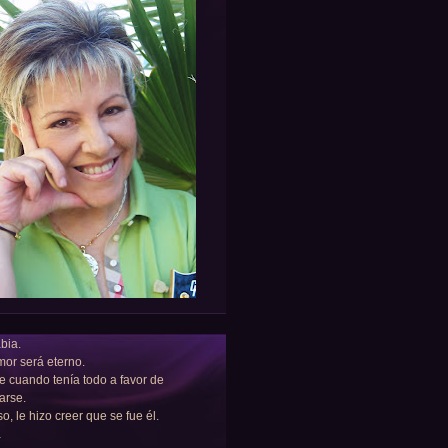
bia.
or será eterno.
e cuando tenía todo a favor de
arse.
so, le hizo creer que se fue él.
a