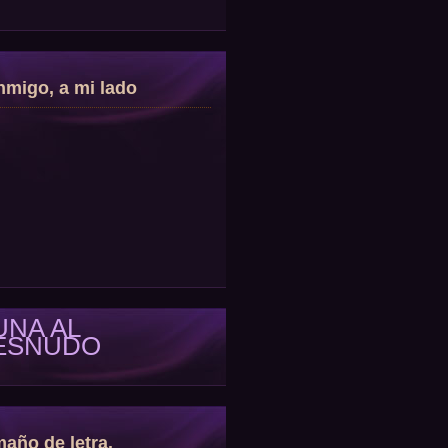
migo, a mi lado
UNA AL
ESNUDO
año de letra.