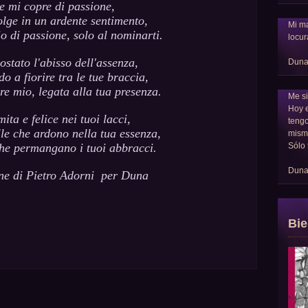
e mi copre di passione,
olge in un ardente sentimento,
Mi ma
o di passione, solo al nominarti.
locur
stato l'abisso dell'assenza,
Dun
do a fiorire tra le tue braccia,
re mio, legata alla tua presenza.
Me si
Hoy 
ita e felice nei tuoi lacci,
tengo
lle che ardono nella tua essenza,
mism
Sólo 
e permangano i tuoi abbracci.
Dun
ne di Pietro Adorni per Duna
Bie