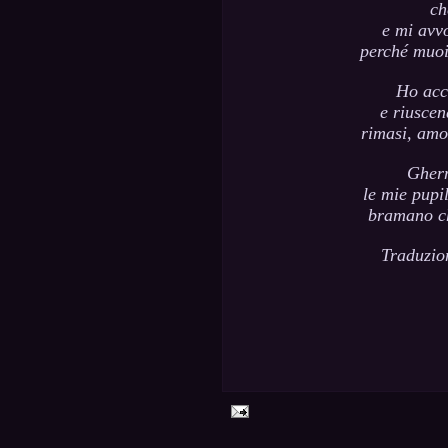
ch
e mi avv
perché muoi
Ho acco
e riuscen
rimasi, amo
Gherm
le mie pupi
bramano ch
Traduzio