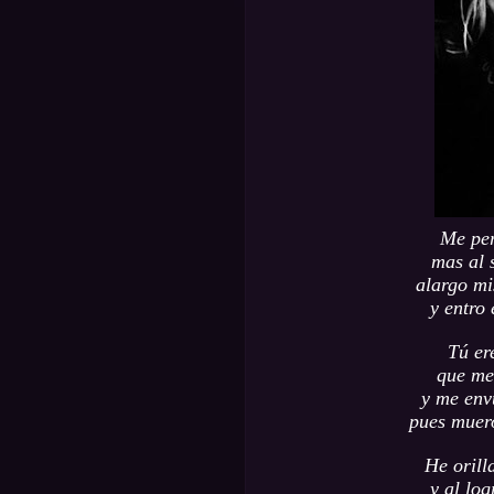
Me per
mas al s
alargo mi
y entro 
Tú er
que me
y me env
pues muero
He orill
y al log