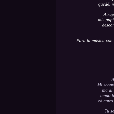
quedé, m
Atrap
mis pupi
desean
Para la música con l
A
Mi sconv
ma al 
tendo l
ed entro
Tu se