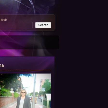
e web
na