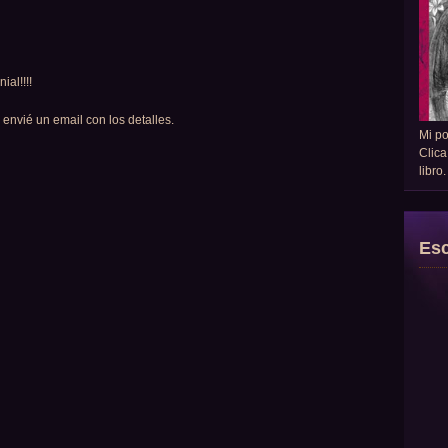
ial!!!!
 envié un email con los detalles.
Mi p
Clica
libro
Esc