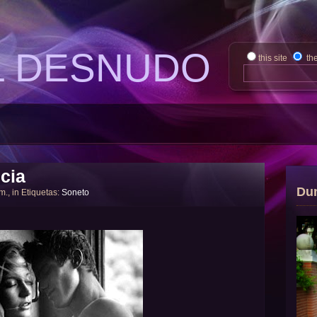
L DESNUDO
this site
th
cia
Du
 m., in Etiquetas:
Soneto