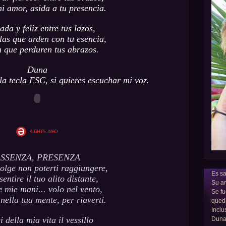
i amor, asida a tu presencia.
ada y feliz entre tus lazos,
las que arden con tu esencia,
 que perduren tus abrazos.
Duna
a tecla ESC, si quieres escuchar mi voz.
SSENZA, PRESENZA
olge non poterti raggiungere,
Es sa
sentire il tuo alito distante,
Su am
e mie mani... volo nel vento,
Se fu
 nella tua mente, per riaverti.
qued
Inclu
i della mia vita il vessillo
Dun