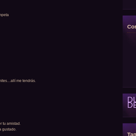
ompeta
Con
tes....allí me tendrás.
D
D
r tu amistad.
a gustado.
Tam