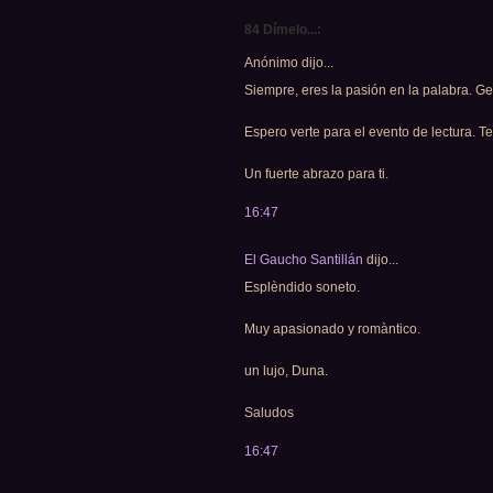
84 Dímelo...:
Anónimo dijo...
Siempre, eres la pasión en la palabra. Gen
Espero verte para el evento de lectura. Te
Un fuerte abrazo para ti.
16:47
El Gaucho Santillán
dijo...
Esplèndido soneto.
Muy apasionado y romàntico.
un lujo, Duna.
Saludos
16:47