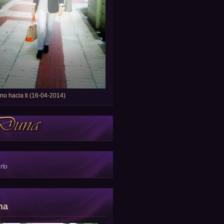
o hacia ti (16-04-2014)
a
rto
na