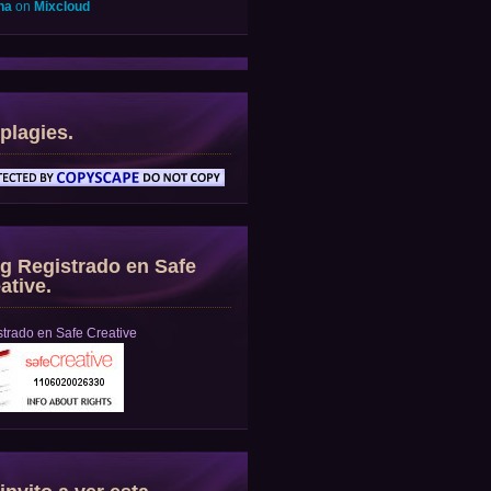
na
on
Mixcloud
plagies.
g Registrado en Safe
ative.
trado en Safe Creative