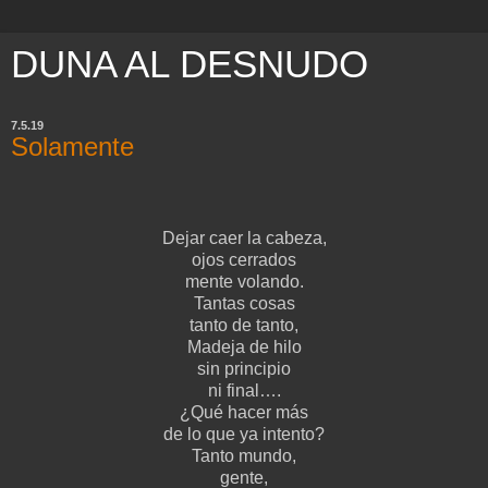
DUNA AL DESNUDO
7.5.19
Solamente
Dejar caer la cabeza,
ojos cerrados
mente volando.
Tantas cosas
tanto de tanto,
Madeja de hilo
sin principio
ni final….
¿Qué hacer más
de lo que ya intento?
Tanto mundo,
gente,