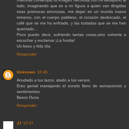
lado, imaginando que es a mi figura a quien van dirigidas
esas premuras amorosas, me dejan en un mundo nuevo
inmerso, con el cuerpo patitieso, el corazón desbocado, el
café que se me ha enfriado, y las tostadas que se me han
quemado...
Poco puedo decir, sufriendo tantas cosas,sino volverte a
escuchar y exclamar:¡La hostia!
Un beso y feliz día
Responder
Unknown
10:45
Anudado a tus lazos, atado a tus versos.
Eres genial manejando el soneto lleno de sensaciones y
sentimientos.
Besos Duna
Responder
JJ
12:47