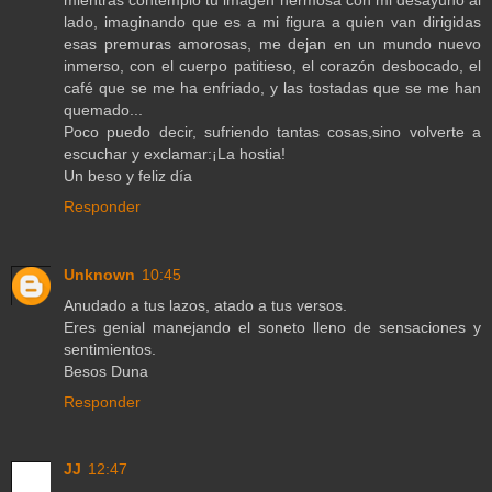
lado, imaginando que es a mi figura a quien van dirigidas
esas premuras amorosas, me dejan en un mundo nuevo
inmerso, con el cuerpo patitieso, el corazón desbocado, el
café que se me ha enfriado, y las tostadas que se me han
quemado...
Poco puedo decir, sufriendo tantas cosas,sino volverte a
escuchar y exclamar:¡La hostia!
Un beso y feliz día
Responder
Unknown
10:45
Anudado a tus lazos, atado a tus versos.
Eres genial manejando el soneto lleno de sensaciones y
sentimientos.
Besos Duna
Responder
JJ
12:47