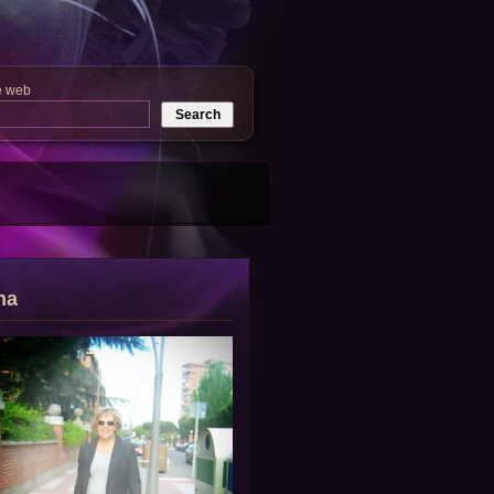
e web
na