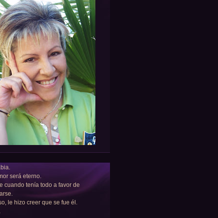
bia.
or será eterno.
e cuando tenía todo a favor de
arse.
so, le hizo creer que se fue él.
a