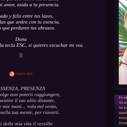
i amor, asida a tu presencia.
ada y feliz entre tus lazos,
las que arden con tu esencia,
 que perduren tus abrazos.
Duna
a tecla ESC, si quieres escuchar mi voz.
SSENZA, PRESENZA
olge non poterti raggiungere,
Es sa
sentire il tuo alito distante,
Su am
e mie mani... volo nel vento,
Se fu
 nella tua mente, per riaverti.
qued
Inclu
i della mia vita il vessillo
Dun