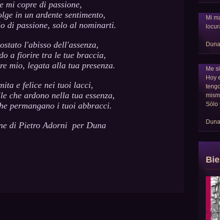
e mi copre di passione,
olge in un ardente sentimento,
Mi ma
o di passione, solo al nominarti.
locur
stato l'abisso dell'assenza,
Dun
do a fiorire tra le tue braccia,
re mio, legata alla tua presenza.
Me si
Hoy 
ita e felice nei tuoi lacci,
tengo
lle che ardono nella tua essenza,
mism
Sólo 
e permangano i tuoi abbracci.
Dun
ne di Pietro Adorni per Duna
Bie