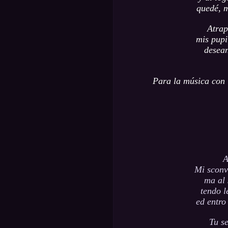
quedé, m
Atrap
mis pupi
desean
Para la música con l
A
Mi sconv
ma al 
tendo l
ed entro
Tu se