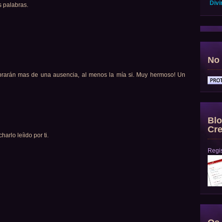
Divi
s palabras.
No 
brarán mas de una ausencia, al menos la mía si. Muy hermoso! Un
Blo
Cre
arlo leíido por ti.
Regis