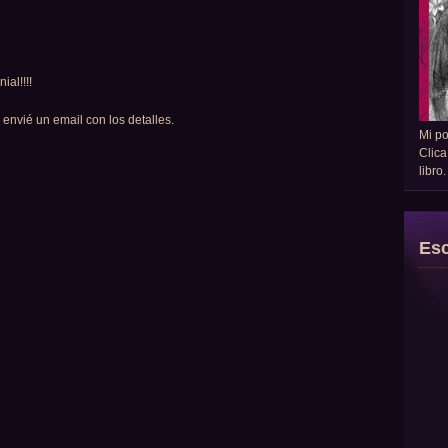
ial!!!!
 envié un email con los detalles.
Mi p
Clica
libro
Esc