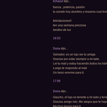
lichazul
dijo...
fuerza , potencia, pasión
tu soneto hoy alumbra y resuena cual tr
felicitaciones!!
ten una semana preciosa
besitos de luz
16:53
Duna
dijo...
Salvador, es un lujo ser tu amiga.
Gracias por estar siempre a mi lado.
Leí tu mail y estoy haciendo todos los trámi
Luego te respondo al mail
Un beso enorme para ti.
17:06
Duna
dijo...
Gaucho, el lujo es tenerte a mi lado y tene
Gracias amigo mío. Me alegra que te hay
Muchos besos para ti.