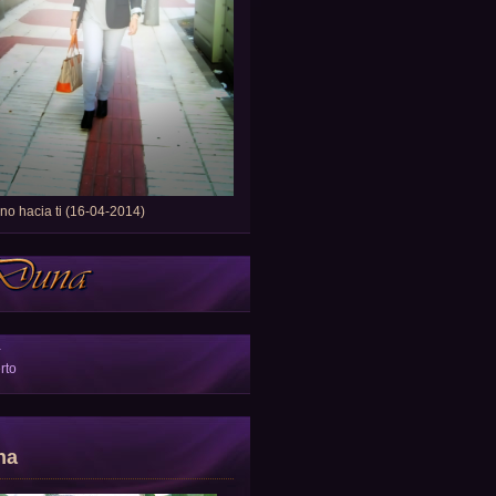
o hacia ti (16-04-2014)
a
rto
na