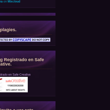
na
on
Mixcloud
plagies.
g Registrado en Safe
ative.
trado en Safe Creative