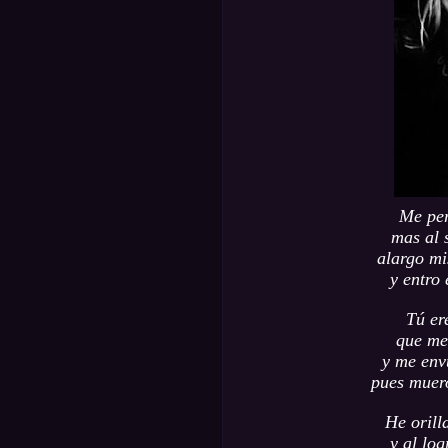
Me per
mas al s
alargo mi
y entro 
Tú er
que me
y me env
pues muero
He orill
y al log