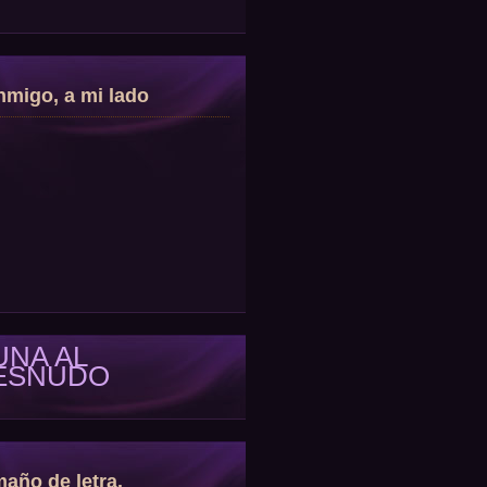
migo, a mi lado
UNA AL
ESNUDO
año de letra.