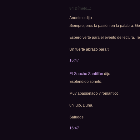
84 Dímelo...:
Anónimo dijo...
Siempre, eres la pasión en la palabra. Gen
Espero verte para el evento de lectura. Te
Un fuerte abrazo para ti.
16:47
El Gaucho Santillán
dijo...
Esplèndido soneto.
Muy apasionado y romàntico.
un lujo, Duna.
Saludos
16:47