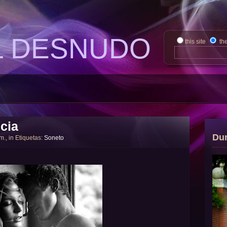
L DESNUDO
this site
th
cia
Du
 m., in Etiquetas:
Soneto