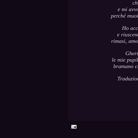
ch
e mi avv
perché muoi
Ho acco
e riuscen
rimasi, amo
Gherm
le mie pupi
bramano ch
Traduzio