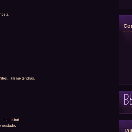
ompeta
Con
tes....allí me tendrás.
D
D
r tu amistad.
a gustado.
Tam