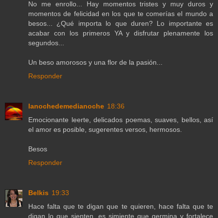
No me enrollo... Hay momentos tristes y muy duros y
momentos de felicidad en los que te comerías el mundo a
besos... ¿Qué importa lo que duren? Lo importante es
acabar con los primeros YA y disfrutar plenamente los
segundos...
Un beso amorosos y una flor de la pasión...
Responder
lanochedemedianoche
18:36
Emocionante leerte, delicados poemas, suaves, bellos, así
el amor es posible, sugerentes versos, hermosos.
Besos
Responder
Belkis
19:33
Hace falta que te digan que te quieren, hace falta que te
digan lo que sienten, es simiente que germina y fortalece