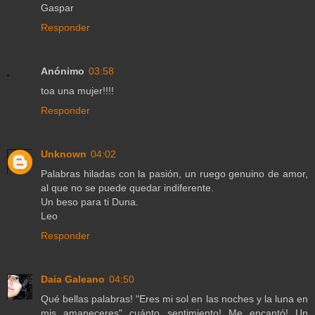
Gaspar
Responder
Anónimo
03:58
toa una mujer!!!!
Responder
Unknown
04:02
Palabras hiladas con la pasión, un ruego genuino de amor,
al que no se puede quedar indiferente.
Un beso para ti Duna.
Leo
Responder
Daia Galeano
04:50
Qué bellas palabras! "Eres mi sol en las noches y la luna en
mis amaneceres" cuánto sentimiento! Me encantó! Un