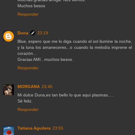
Muchos besos
Responder
Duna
23:19
Blue, espero que me lo diga cuando el sol ilumine la noche,
y la luna los amaneceres...o cuando la melodía imprene el
corazón...
Gracias AMI...muchos besos.
Responder
MORGANA
23:45
Mi dulce Duna,es tan bello lo que aquí plasmas.....
Sé feliz.
Responder
Tatiana Aguilera
23:55