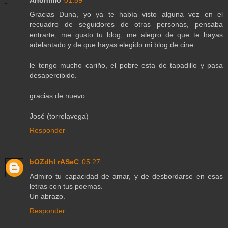
Anónimo
01:59
Gracias Duna, yo ya te había visto alguna vez en el
recuadro de seguidores de otras personas, pensaba
entrarte, me gusto tu blog, me alegro de que te hayas
adelantado y de que hayas elegido mi blog de cine.
le tengo mucho cariño, el pobre esta de tapadillo y pasa
desapercibido.
gracias de nuevo.
José (torrelavega)
Responder
bOZdhI rASeC
05:27
Admiro tu capacidad de amar, y de desbordarse en esas
letras con tus poemas.
Un abrazo.
Responder