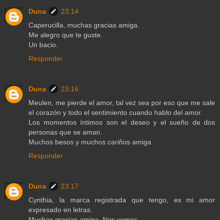
Duna
23:14
Caperucilla, muchas gracias amiga.
Me alegro que te guste.
Un bacio.
Responder
Duna
23:16
Meulen, me pierde el amor, tal vez sea por eso que me sale
el corazón y todo el sentimiento cuando hablo del amor.
Los momentos íntimos son el deseo y el sueño de dos
personas que se aman.
Muchos besos y muchos cariños amiga.
Responder
Duna
23:17
Cynthia, la marca registrada que tengo, es mi amor
expresado en letras.
Muchas gracias amiga. Nos vemos.