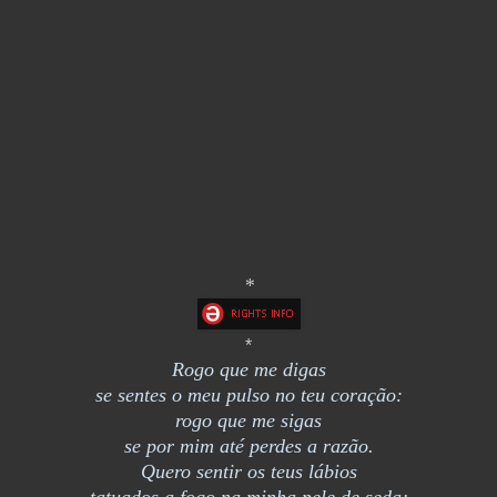
*
*
Rogo que me digas
se sentes o meu pulso no teu coração:
rogo que me sigas
se por mim até perdes a razão.
Quero sentir os teus lábios
tatuados a fogo na minha pele de seda;