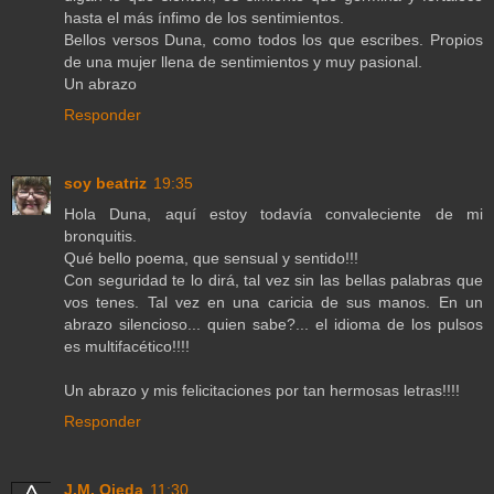
hasta el más ínfimo de los sentimientos.
Bellos versos Duna, como todos los que escribes. Propios
de una mujer llena de sentimientos y muy pasional.
Un abrazo
Responder
soy beatriz
19:35
Hola Duna, aquí estoy todavía convaleciente de mi
bronquitis.
Qué bello poema, que sensual y sentido!!!
Con seguridad te lo dirá, tal vez sin las bellas palabras que
vos tenes. Tal vez en una caricia de sus manos. En un
abrazo silencioso... quien sabe?... el idioma de los pulsos
es multifacético!!!!
Un abrazo y mis felicitaciones por tan hermosas letras!!!!
Responder
J.M. Ojeda
11:30