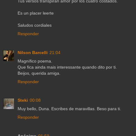
Tus versos transpiran amor por los cuatro costados.
Es un placer leerte
Saludos cordiales
Responder
Nilson Barcelli
21:04
Magnífico poema.
Que fica ainda mais interessante quando dito por ti.
Beijos, querida amiga.
Responder
Steki
00:08
Muy bello, Duna. Escribes de maravillas. Beso para ti.
Responder