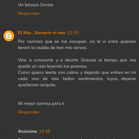
Un besazo Dunita
Responder
El Mar...Siempre el mar
12:03
Por razones que se me escapan...no te vi entre quienes
tienen la osadia de leer mis versos.
Vine a conocerte y a decirte Gracias al tiempo que me
quedé un rato leyendo tus poemas.
Como quiero leerte con calma y dejando que entren en mi
cada uno de eso bellos sentimientos tuyos...dejame
quedarme cerquita.
Mi mejor sonrisa para ti
Responder
Anónimo
19:36