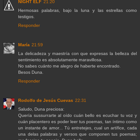
NIGHT ELF
21:20
Hermosas palabras, bajo la luna y las estrellas como
testigos.
Responder
María
21:59
La delicadeza y maestría con que expresas la belleza del
sentimiento es absolutamente maravillosa.
No sabes cuánto me alegro de haberte encontrado.
Besos Duna.
Responder
Rodolfo de Jesús Cuevas
22:31
Saludo, Duna preciosa:
Quería sussurrarte al oído cuán bello es ecuchar tu voz y
cuán placentero es poder leer tus poemas, tan íntimo como
un instante de amor... Tú entretejes, cual un artífice, cada
una delas palabras y versos que componen tus poemas;