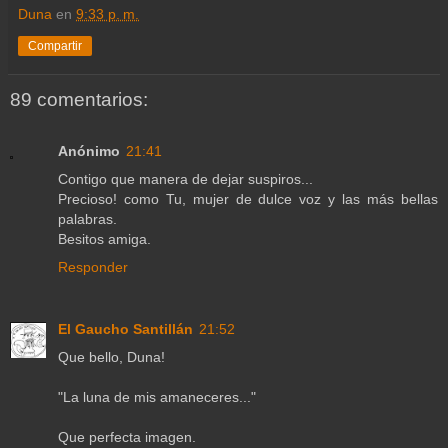
Duna
en
9:33 p. m.
Compartir
89 comentarios:
Anónimo
21:41
Contigo que manera de dejar suspiros...
Precioso! como Tu, mujer de dulce voz y las más bellas
palabras.
Besitos amiga.
Responder
El Gaucho Santillán
21:52
Que bello, Duna!
"La luna de mis amaneceres..."
Que perfecta imagen.