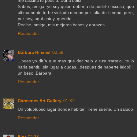
me fascina tu poesía, Duna bella.
Sabes, amiga, yo soy quien debería de pedirte excusa, que
últimamente te he visitado menos por falta de tiempo; pero,
por hoy, aquí estoy, querida.
Recibe, amiga, mis mejores besos y abrazos.
Responder
Bárbara Himmel
00:56
...pues yo diría que mas que decirtelo y susurrartelo...te lo
haria sentir...sin lugar a dudas...despues de haberte leido!!!
un beso..Bárbara
Responder
Cármenes Art Gallery
01:37
Un voluptuoso lugar donde habitar. Tiene suerte. Un saludo
Responder
Flor
02:38