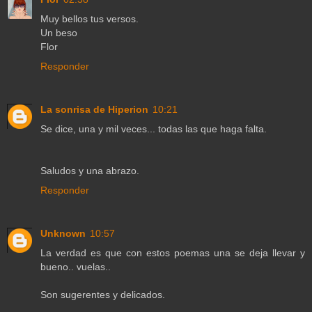
Muy bellos tus versos.
Un beso
Flor
Responder
La sonrisa de Hiperion
10:21
Se dice, una y mil veces... todas las que haga falta.
Saludos y una abrazo.
Responder
Unknown
10:57
La verdad es que con estos poemas una se deja llevar y
bueno.. vuelas..
Son sugerentes y delicados.