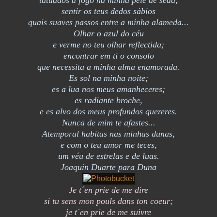
sentir os teus dedos sábios
quais suaves passos entre a minha alameda...
Olhar o azul do céu
e verme no teu olhar reflectida;
encontrar em ti o consolo
que necessita a minha alma enamorada.
Es sol na minha noite;
es a lua nos meus amanheceres;
es radiante broche,
e es alvo dos meus profundos quereres.
Nunca de mim te afastes...
Atemporal habitas nas minhas dunas,
e com o teu amor me teces,
um véu de estrelas e de luas.
Joaquín Duarte para Duna
Je t´en prie de me dire
si tu sens mon pouls dans ton coeur;
je t´en prie de me suivre