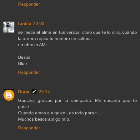
Responder
lunilla
23:03
se mece el alma en tus versos, claro que te lo dirá, cuando
la aurora repita tu nombre en solfeos...
un abrazo AMi
Besos
Blue
Responder
Duna
23:14
Gaucho, gracias por tu compañía. Me encanta que te
guste.
Cuando amas a alguien , es todo para ti...
Muchos besos amigo mío.
Responder