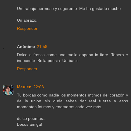
Un trabajo hermoso y sugerente. Me ha gustado mucho.
Un abrazo.
Responder
Anónimo
21:58
Dolce e fresco come una molla appena in fiore. Tenera e
innocente. Bella poesia. Un bacio.
Responder
Meulen
22:03
Tu bordas como nadie los momentos íntimos del corazón y
de la unión...sin duda sabes dar real fuerza a esos
momentos íntimos y enamoras cada vez más...
dulce poemas...
Besos amiga!