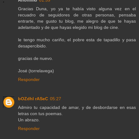
Anónimo
01:59
Gracias Duna, yo ya te había visto alguna vez en el
recuadro de seguidores de otras personas, pensaba
entrarte, me gusto tu blog, me alegro de que te hayas
adelantado y de que hayas elegido mi blog de cine.
le tengo mucho cariño, el pobre esta de tapadillo y pasa
desapercibido.
gracias de nuevo.
José (torrelavega)
Responder
bOZdhI rASeC
05:27
Admiro tu capacidad de amar, y de desbordarse en esas
letras con tus poemas.
Un abrazo.
Responder