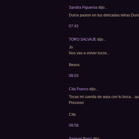
Sandra Figueroa
dijo...
Dulce pasion en tus delicadas letras Dun
07:43
TORO SALVAJE
dijo...
Jo.
Nos vas a volver locos...
Besos.
08:03
Cita Franco
dijo...
Tocas mi cuerda de arpa con tu boca... q
Precioso
Cita
08:58
Samuel Rego
dijo...