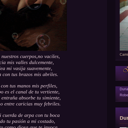
Camin
 nuestros cuerpos,no vaciles,
cia mis valles dulcemente,
ea mi vasija suavemente,
 con tus brazos mis abriles.
con tus manos mis perfiles,
Dun
o es el canal de tu vertiente,
Robe
 entraña absorbe tu simiente,
o entre caricias muy febriles.
i cuerda de arpa con tu boca
Du
do tu pasión a mi costado,
to como diosa que te invoca.