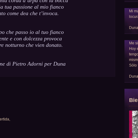
mia corda d’arpa con la bocca
la tua passione al mio fianco
Mi ma
nto come dea che t’invoca.
locur
Dun
po che passo io al tuo fianco
ente e con dolcezza provoca
Me si
ere notturno che vien donato.
Hoy 
tengo
mism
ne di Pietro Adorni per Duna
Sólo 
Dun
Bie
rtida,