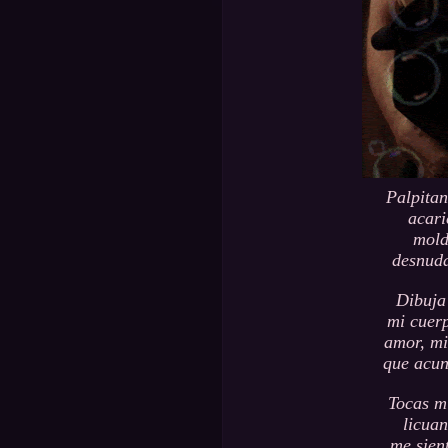
Palpitan
acari
mold
desnuda
Dibuja 
mi cuerp
amor, mi
que acun
Tocas m
licuan
me sien