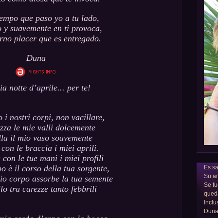
iempo que paso yo a tu lado,
 y suavemente en ti provoca,
rno placer que es entregado.
Duna
a notte d’aprile... per te!
 i nostri corpi, non vacillare,
zza le mie valli dolcemente
la il mio vaso soavemente
con le braccia i miei aprili.
con le tue mani i miei profili
po è il corso della tua sorgente,
Es sa
Su am
io corpo assorbe la tua semente
Se fu
lo tra carezze tanto febbrili
qued
Inclu
Dun