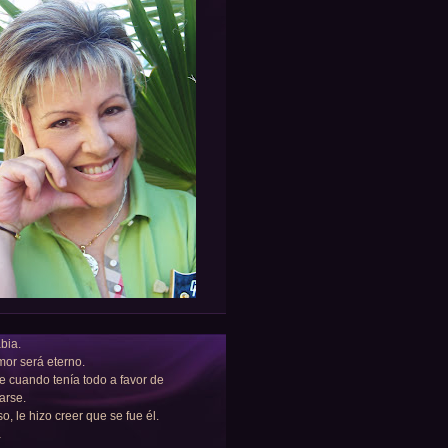
bia.
or será eterno.
e cuando tenía todo a favor de
arse.
so, le hizo creer que se fue él.
a