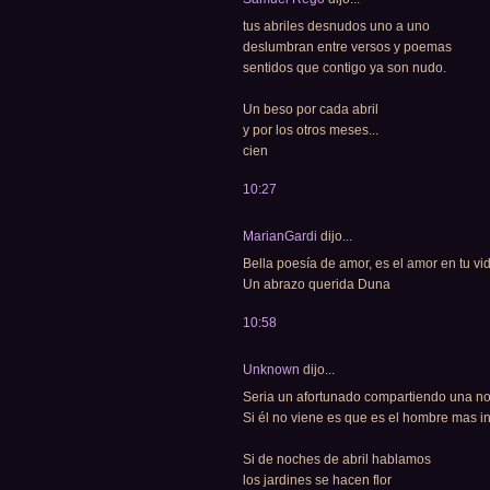
tus abriles desnudos uno a uno
deslumbran entre versos y poemas
sentidos que contigo ya son nudo.
Un beso por cada abril
y por los otros meses...
cien
10:27
MarianGardi
dijo...
Bella poesía de amor, es el amor en tu vi
Un abrazo querida Duna
10:58
Unknown
dijo...
Seria un afortunado compartiendo una no
Si él no viene es que es el hombre mas i
Si de noches de abril hablamos
los jardines se hacen flor