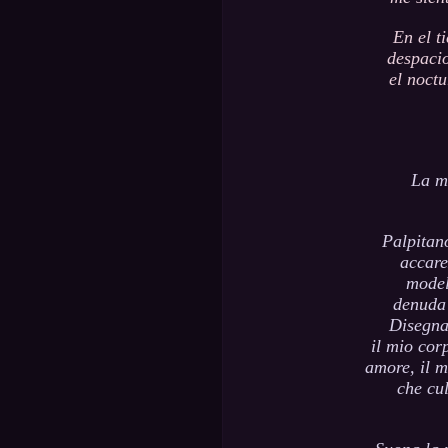
En el t
despacio
el noctu
La mi
Palpitano
accare
model
denuda 
Disegna 
il mio cor
amore, il m
che cul