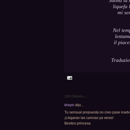
Suona la 
liquefa 
mi se
Nel tem
lentam
il piac
Traduzio
100 Dímelo...:
khepri
dijo...
Tu sensual propuesta no creo pase inadve
¡Llegaran las caricias ya veras!
Besitos princesa.