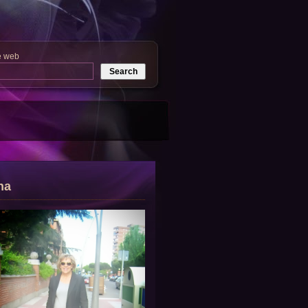
e web
na