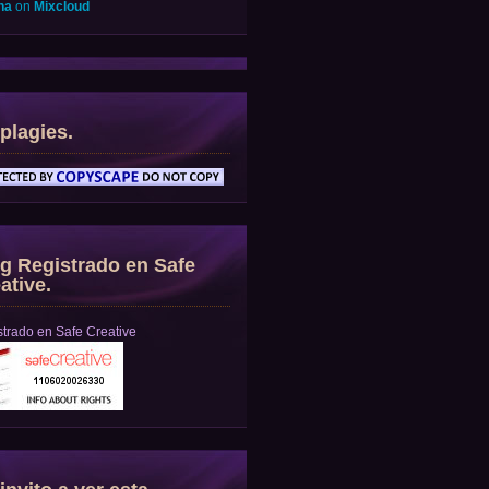
na
on
Mixcloud
plagies.
g Registrado en Safe
ative.
trado en Safe Creative