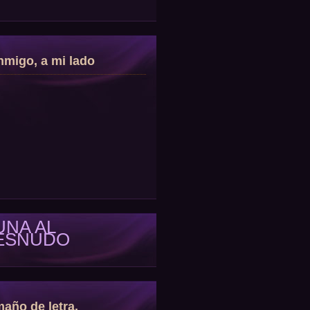
migo, a mi lado
UNA AL
ESNUDO
año de letra.