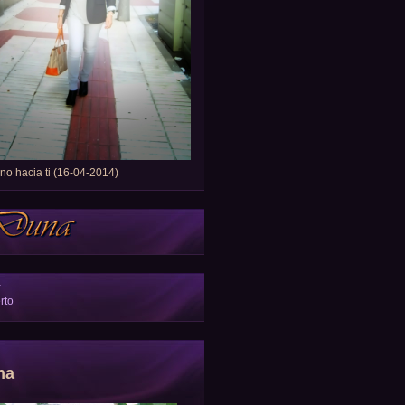
o hacia ti (16-04-2014)
a
rto
na