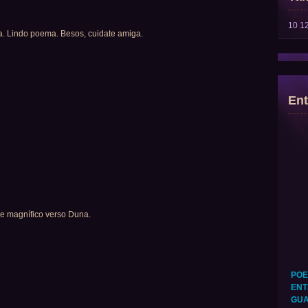
10
1
a. Lindo poema. Besos, cuidate amiga.
Ent
ue magnífico verso Duna.
POE
ENT
GUA