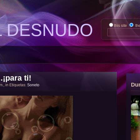
L DESNUDO
this site
th
.¡para ti!
Du
 m., in Etiquetas:
Soneto