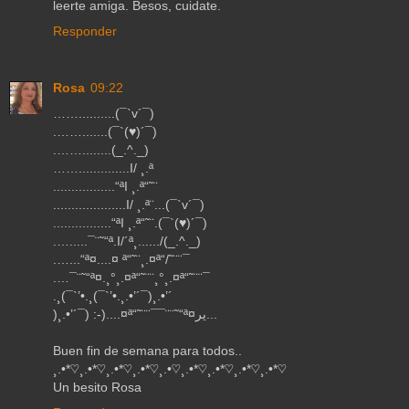
leerte amiga. Besos, cuidate.
Responder
Rosa
09:22
……..........(¯`v´¯)
.…….......(¯`(♥)´¯)
.……........(_.^._)
……..............I/ ¸.ª
.................“ªI ¸.ª“˜¨
....................I/ ¸.ª¨...(¯`v´¯)
................“ªI ¸.ª“˜¨.(¯`(♥)´¯)
.….....¯¨˜“ª.I/´ª¸....../(_.^._)
.…...“ª¤....¤ ª“˜¨¸.¤ª“/˜¨¨¯
.…¯¨˜“ª¤.¸°¸.¤ª“˜¨¨¸°¸.¤ª“˜¨¨¯
.¸(¯`’•.¸(¯`’•.¸.•’´¯)¸.•’´
)¸.•’´¯) :-)....¤ª“˜¨¨¯¯¨¨˜“ª¤ير...
Buen fin de semana para todos..
¸.•*♡¸.•*♡¸.•*♡¸.•*♡¸.•♡¸.•*♡¸.•*♡¸.•*♡¸.•*♡
Un besito Rosa