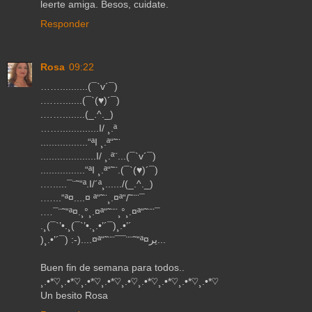
leerte amiga. Besos, cuidate.
Responder
Rosa
09:22
……..........(¯`v´¯)
.…….......(¯`(♥)´¯)
.……........(_.^._)
……..............I/ ¸.ª
.................“ªI ¸.ª“˜¨
....................I/ ¸.ª¨...(¯`v´¯)
................“ªI ¸.ª“˜¨.(¯`(♥)´¯)
.….....¯¨˜“ª.I/´ª¸....../(_.^._)
.…...“ª¤....¤ ª“˜¨¸.¤ª“/˜¨¨¯
.…¯¨˜“ª¤.¸°¸.¤ª“˜¨¨¸°¸.¤ª“˜¨¨¯
.¸(¯`’•.¸(¯`’•.¸.•’´¯)¸.•’´
)¸.•’´¯) :-)....¤ª“˜¨¨¯¯¨¨˜“ª¤ير...
Buen fin de semana para todos..
¸.•*♡¸.•*♡¸.•*♡¸.•*♡¸.•♡¸.•*♡¸.•*♡¸.•*♡¸.•*♡
Un besito Rosa