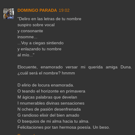
DOMINGO PARADA
19:02
"Deliro en las letras de tu nombre
suspiro sobre vocal
y consonante
insomne...
...Voy a ciegas sintiendo
y enlazando tu nombre
al mío..."
Elocuente, enamorado versar mi querida amiga Duna.
¿cuál será el nombre? hmmm
D elirio de locura enamorada.
O teando el horizonte en primavera
M ágicas palabras que develan
I nnumerables divinas sensaciones
N oches de pasión desenfrenada
G randioso elixir del bien amado
O bsequios de mi alma hacia tu alma.
Felicitaciones por tan hermosa poesía. Un beso.