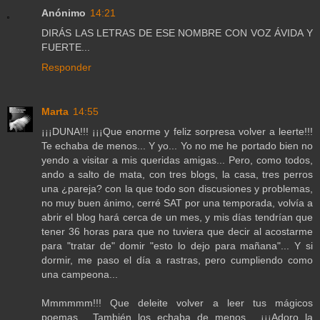
Anónimo
14:21
DIRÁS LAS LETRAS DE ESE NOMBRE CON VOZ ÁVIDA Y
FUERTE...
Responder
Marta
14:55
¡¡¡DUNA!!! ¡¡¡Que enorme y feliz sorpresa volver a leerte!!!
Te echaba de menos... Y yo... Yo no me he portado bien no
yendo a visitar a mis queridas amigas... Pero, como todos,
ando a salto de mata, con tres blogs, la casa, tres perros
una ¿pareja? con la que todo son discusiones y problemas,
no muy buen ánimo, cerré SAT por una temporada, volvía a
abrir el blog hará cerca de un mes, y mis días tendrían que
tener 36 horas para que no tuviera que decir al acostarme
para "tratar de" domir "esto lo dejo para mañana"... Y si
dormir, me paso el día a rastras, pero cumpliendo como
una campeona...
Mmmmmm!!! Que deleite volver a leer tus mágicos
poemas... También los echaba de menos... ¡¡¡Adoro la