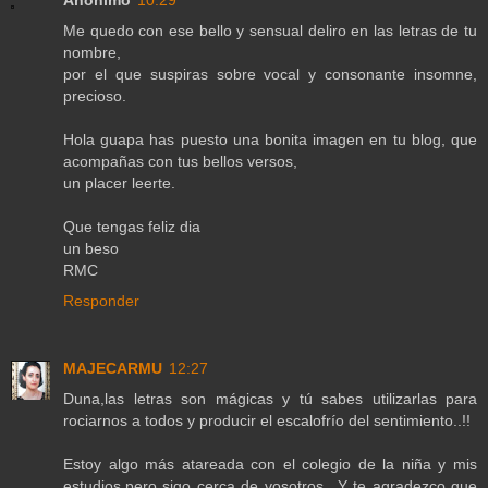
Anónimo
10:29
Me quedo con ese bello y sensual deliro en las letras de tu
nombre,
por el que suspiras sobre vocal y consonante insomne,
precioso.
Hola guapa has puesto una bonita imagen en tu blog, que
acompañas con tus bellos versos,
un placer leerte.
Que tengas feliz dia
un beso
RMC
Responder
MAJECARMU
12:27
Duna,las letras son mágicas y tú sabes utilizarlas para
rociarnos a todos y producir el escalofrío del sentimiento..!!
Estoy algo más atareada con el colegio de la niña y mis
estudios,pero sigo cerca de vosotros.. Y te agradezco que