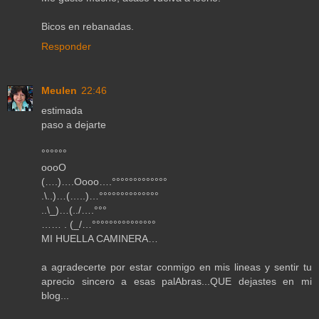
Bicos en rebanadas.
Responder
Meulen
22:46
estimada
paso a dejarte
°°°°°°
oooO
(….)….Oooo….°°°°°°°°°°°°°
.\..)…(…..)…°°°°°°°°°°°°°°
..\_)…(../….°°°
…… . (_/…°°°°°°°°°°°°°°°
MI HUELLA CAMINERA…
a agradecerte por estar conmigo en mis lineas y sentir tu
aprecio sincero a esas palAbras...QUE dejastes en mi
blog...