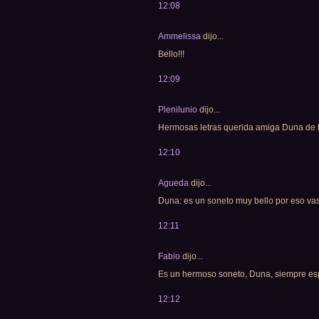
12:08
Ammelissa
dijo...
Bello!!!
12:09
Plenilunio
dijo...
Hermosas letras querida amiga Duna de l
12:10
Agueda
dijo...
Duna: es un soneto muy bello por eso v
12:11
Fabio
dijo...
Es un hermoso soneto, Duna, siempre espe
12:12