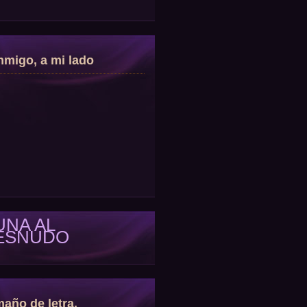
migo, a mi lado
UNA AL
ESNUDO
año de letra.