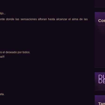
ijo...
nte donde las sensaciones afloran hasta alcanzar el alma de las
Con
s el deseado por todos.
a!!!
D
D
eta.
Tam