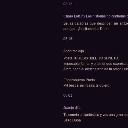
03:12
Chara Lattuf y Las historias no contadas
d
Bellas palabras que describen un ambie
parejas...¡felicitaciones Duna!
05:16
Anónimo dijo...
Poeta, IRRESISTIBLE TU SONETO.
Impecable forma, y el amor que expresa e
Afortunado el destinatario de tu amor, Dun
Enhorabuena Poeta.
Mil besos, mil rosas, te quiero.
06:01
Juanjo
dijo...
Tu soneto es fantástico y vos una gran po
Beso Duna