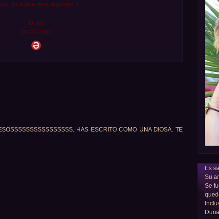
or: ¡la vida entera te profeso!
Duna
01-04-2009
 BESOSSSSSSSSSSSSSSSS. HAS ESCRITO COMO UNA DIOSA. TE
Es sa
Su am
Se fu
qued
Inclu
Dun