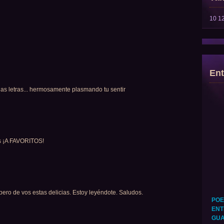
10
1
Ent
as letras... hermosamente plasmando tu sentir
as ¡A FAVORITOS!
ro de vos estas delicias. Estoy leyéndote. Saludos.
POE
ENT
GUA