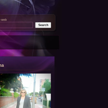
e web
na