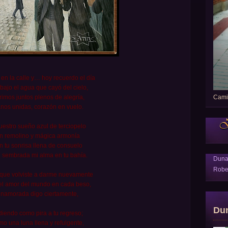
en la calle y… hoy recuerdo el día
bajo el agua que cayó del cielo,
Camin
rimos juntos plenos de alegría,
nos unidas, corazón en vuelo.
uestro sueño azul de terciopelo
n remolino y mágica armonía
n tu sonrisa llena de consuelo
 sembrada mi alma en tu bahía.
Dun
Robe
 que volviste a darme nuevamente
el amor del mundo en cada beso,
namorada digo ciertamente,
Du
diendo como pira a tu regreso;
o una luna llena y refulgente,