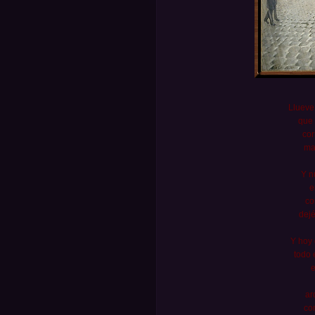
Llueve 
que 
cor
ma
Y n
e
co
dejé
Y hoy
todo 
e
ar
com