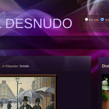
L DESNUDO
this site
th
Du
., in Etiquetas:
Soneto