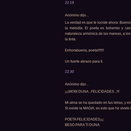
22:19
Anónimo dijo...
La verdad es que te luciste ahora. Buen
la melodía. El poeta es bohemio y cant
naturaleza armónica de las mareas, a los 
la tinta.
Enhorabuena, poeta!!!!!!!
Un fuerte abrazo para ti.
22:30
Anónimo dijo...
¡¡¡WOW DUNA , FELICIDADES...!!!
Mi alma se ha quedado en tus letras, y en
Si existe la MAGIA, es esto que he vivido h
POETA FELICIDADES¡¡¡
BESO PARA TI DUNA.