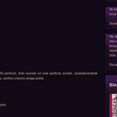
Mi ma
locur
Dun
Me si
Hoy 
tengo
mism
Sólo 
Dun
ño perfecto, todo reunido en este perfecto soneto, verdaderamente
a, cariños y besos amiga poeta
Bie
!!!!!!