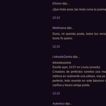
Elhiren
dijo...
¡Que lindo amor, tan lindo como tu poema
12:13
Martiniana
dijo...
Duna, mi querida poeta, todos tus verso
lluvia.Te quiero.
12:15
LetrasdeZarela
dijo...
letrasdezarela
Escrito ayer, 10:57 en Lluvia (soneto)
Creadora de perfectos sonetos una maes
métrica es realmente una odisea, esa ya 
perfecto, todo reunido en este fabuloso
cariños y besos amiga poeta
12:15
Autentico
dijo...