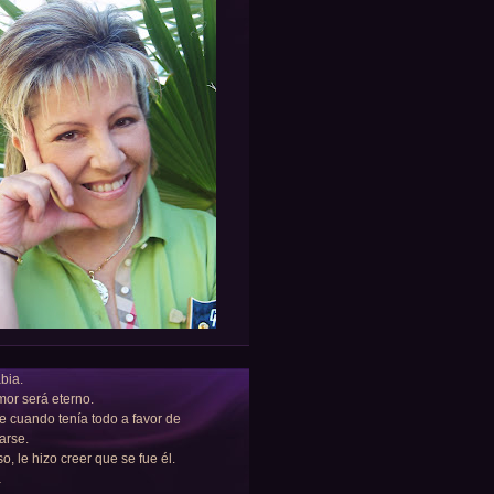
bia.
or será eterno.
e cuando tenía todo a favor de
arse.
so, le hizo creer que se fue él.
a