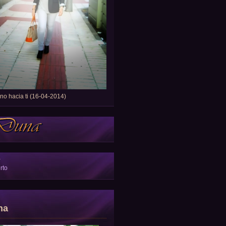
o hacia ti (16-04-2014)
a
rto
na