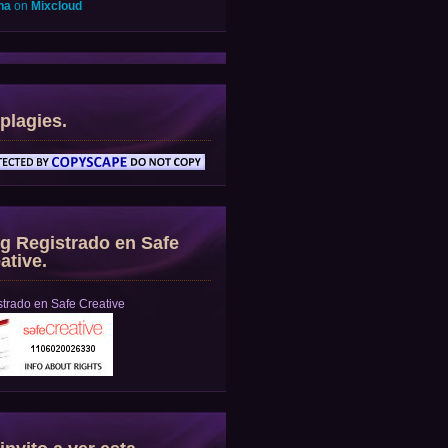
na
on
Mixcloud
plagies.
g Registrado en Safe
ative.
trado en Safe Creative