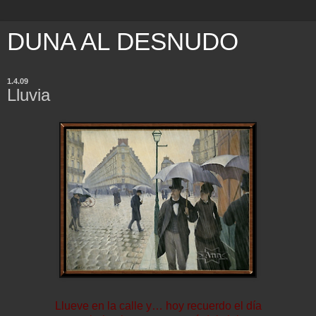
DUNA AL DESNUDO
1.4.09
Lluvia
Llueve en la calle y… hoy recuerdo el día