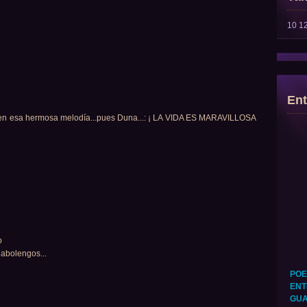
10
1
Ent
o en esa hermosa melodía...pues Duna...: ¡ LA VIDA ES MARAVILLOSA
o
 abolengos...
POE
ENT
GUA