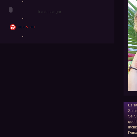
*
Ir a descargar
*
*
Es sa
Su am
Se fu
qued
Inclu
Dun