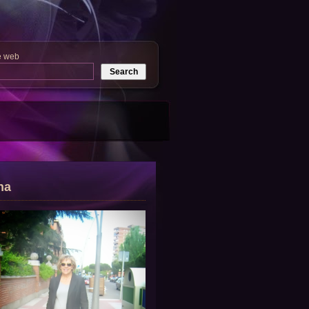
e web
na