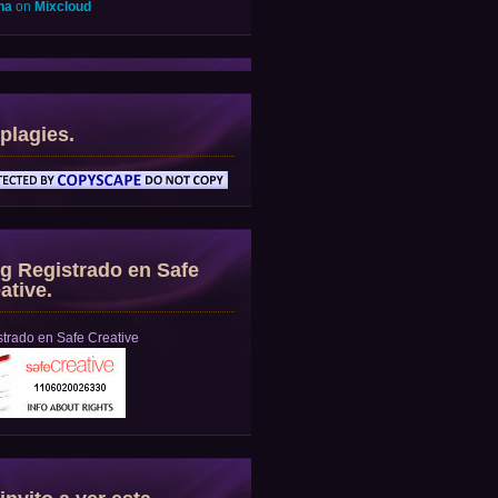
na
on
Mixcloud
plagies.
g Registrado en Safe
ative.
trado en Safe Creative