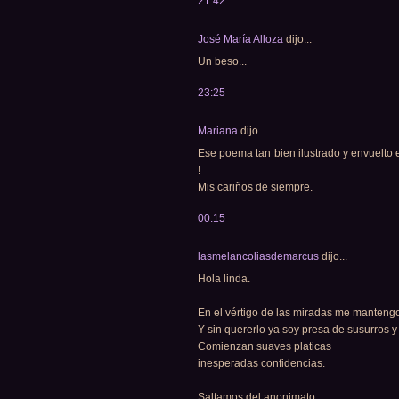
21:42
José María Alloza
dijo...
Un beso...
23:25
Mariana
dijo...
Ese poema tan bien ilustrado y envuelt
!
Mis cariños de siempre.
00:15
lasmelancoliasdemarcus
dijo...
Hola linda.
En el vértigo de las miradas me manteng
Y sin quererlo ya soy presa de susurros y
Comienzan suaves platicas
inesperadas confidencias.
Saltamos del anonimato