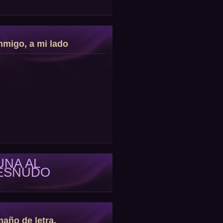
migo, a mi lado
UNA AL
ESNUDO
año de letra.