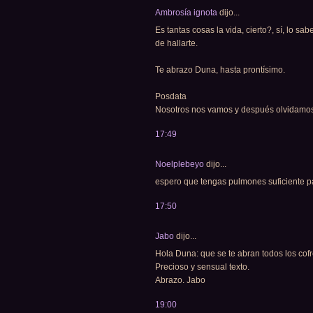
Ambrosía ignota
dijo...
Es tantas cosas la vida, cierto?, sí, lo sab
de hallarte.
Te abrazo Duna, hasta prontísimo.
Posdata
Nosotros nos vamos y después olvidamos
17:49
Noelplebeyo
dijo...
espero que tengas pulmones suficiente pa
17:50
Jabo
dijo...
Hola Duna: que se te abran todos los cofre
Precioso y sensual texto.
Abrazo. Jabo
19:00