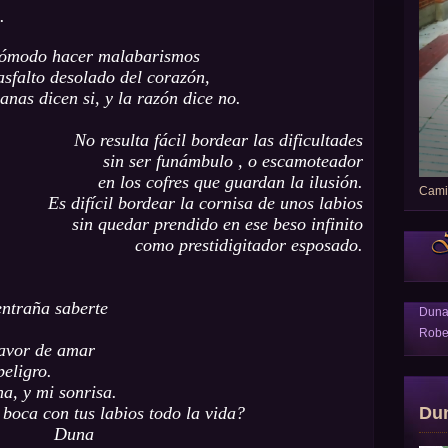
.
cómodo hacer malabarismos
 asfalto desolado del corazón,
anas dicen si, y la razón dice no.
No resulta fácil bordear las dificultades
sin ser funámbulo , o escamoteador
en los cofres que guardan la ilusión.
Camin
Es difícil bordear la cornisa de unos labios
sin quedar prendido en ese beso infinito
como prestidigitador esposado.
entraña saberte
Dun
Robe
favor de amar
peligro.
a, y mi sonrisa.
Du
boca con tus labios todo la vida?
Duna