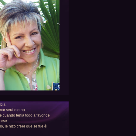
bia.
or será eterno.
e cuando tenía todo a favor de
arse.
so, le hizo creer que se fue él.
a