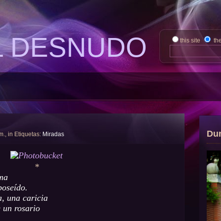
L DESNUDO
this site
th
Du
m., in Etiquetas:
Miradas
*
lma
poseído.
, una caricia
 un rosario