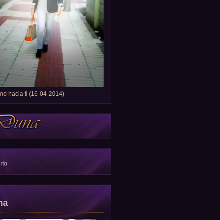
o hacia ti (16-04-2014)
a
rto
na