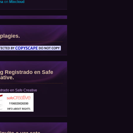
na
on
Mixcloud
plagies.
g Registrado en Safe
ative.
trado en Safe Creative