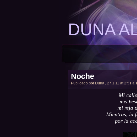
DUNA A
Noche
Publicado por
Duna
, 27.1.11 at 2:51 a. 
Mi call
mis bes
mi reja 
Mientras, la f
por la ac