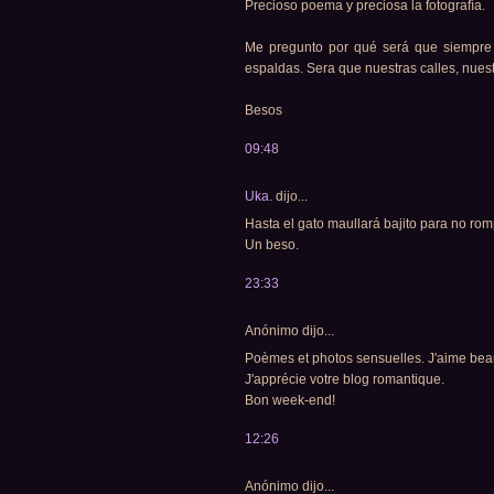
Precioso poema y preciosa la fotografía.
Me pregunto por qué será que siempre
espaldas. Sera que nuestras calles, nue
Besos
09:48
Uka.
dijo...
Hasta el gato maullará bajito para no rom
Un beso.
23:33
Anónimo dijo...
Poèmes et photos sensuelles. J'aime be
J'apprécie votre blog romantique.
Bon week-end!
12:26
Anónimo dijo...