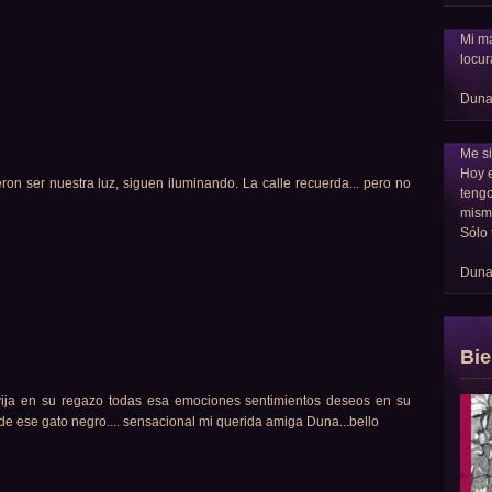
Mi ma
locur
Dun
Me si
Hoy 
ron ser nuestra luz, siguen iluminando. La calle recuerda... pero no
tengo
mism
Sólo 
Dun
Bie
vija en su regazo todas esa emociones sentimientos deseos en su
de ese gato negro.... sensacional mi querida amiga Duna...bello