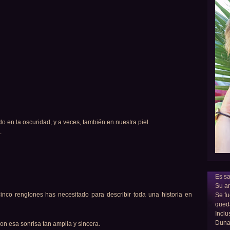
 en la oscuridad, y a veces, también en nuestra piel.
.
Es sa
Su am
cinco renglones has necesitado para describir toda una historia en
Se fu
qued
Inclu
Dun
 con esa sonrisa tan amplia y sincera.