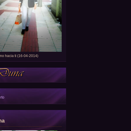
o hacia ti (16-04-2014)
a
rto
na