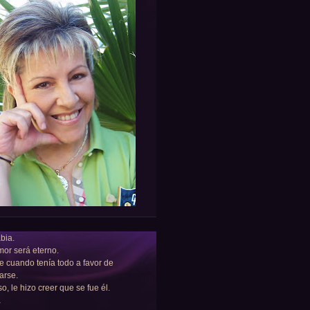
bia.
or será eterno.
e cuando tenía todo a favor de
arse.
so, le hizo creer que se fue él.
a