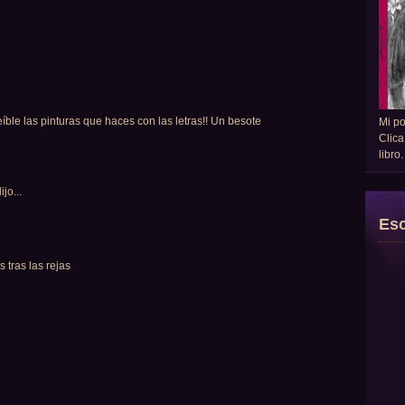
íble las pinturas que haces con las letras!! Un besote
Mi p
Clica
libro
ijo...
Esc
 tras las rejas