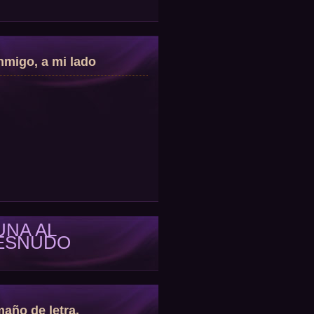
migo, a mi lado
UNA AL
ESNUDO
año de letra.