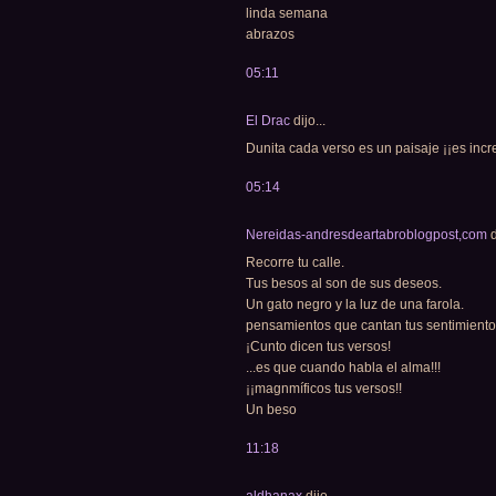
linda semana
abrazos
05:11
El Drac
dijo...
Dunita cada verso es un paisaje ¡¡es incre
05:14
Nereidas-andresdeartabroblogpost,com
d
Recorre tu calle.
Tus besos al son de sus deseos.
Un gato negro y la luz de una farola.
pensamientos que cantan tus sentimientos
¡Cunto dicen tus versos!
...es que cuando habla el alma!!!
¡¡magnmíficos tus versos!!
Un beso
11:18
aldhanax
dijo...