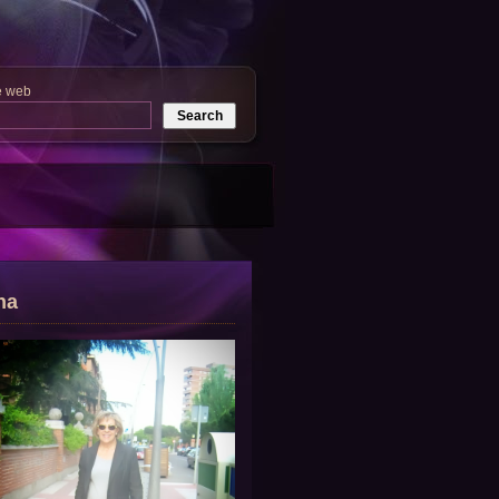
e web
na