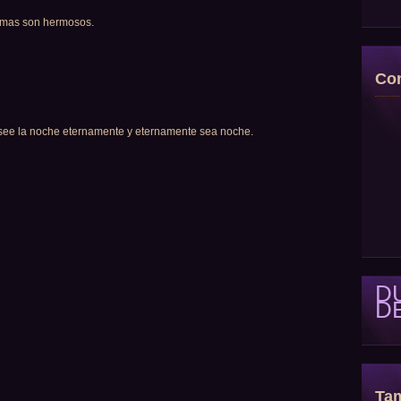
oemas son hermosos.
Con
pasee la noche eternamente y eternamente sea noche.
D
D
Tam