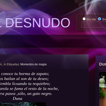
L DESNUDO
this site
th
Du
m., in Etiquetas:
Momentos de magia
e conoce tu horma de zapato;
os bailan al son de tu deseo;
tiembla licuando tu requiebro;
arola se fuma el resto de la noche,
era pasea ,sólo, un gato negro.
Duna