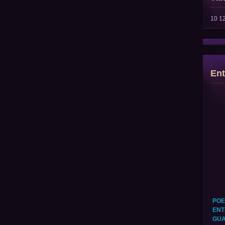
10
1
Ent
POE
ENT
GUA