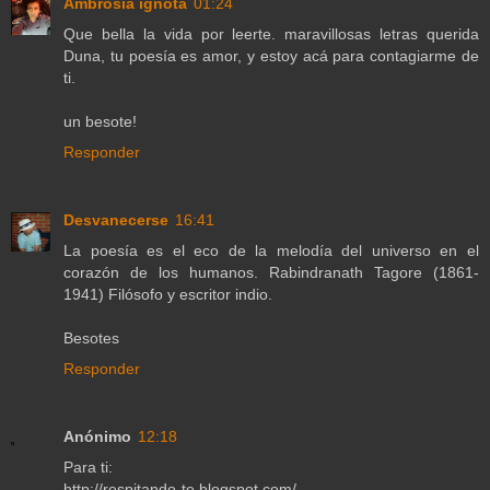
Ambrosía ignota
01:24
Que bella la vida por leerte. maravillosas letras querida
Duna, tu poesía es amor, y estoy acá para contagiarme de
ti.
un besote!
Responder
Desvanecerse
16:41
La poesía es el eco de la melodía del universo en el
corazón de los humanos. Rabindranath Tagore (1861-
1941) Filósofo y escritor indio.
Besotes
Responder
Anónimo
12:18
Para ti:
http://respitando-te.blogspot.com/