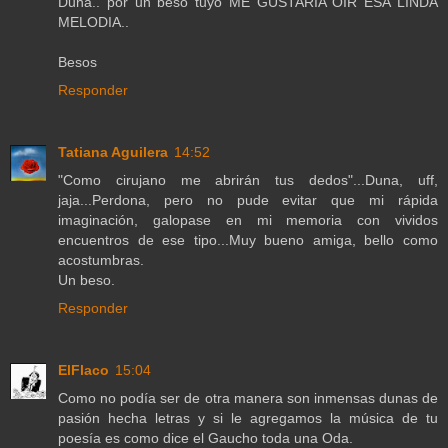
Duna.. por un beso tuyo ME GUSTARIA OIR ESA LINDA
MELODIA..
Besos
Responder
Tatiana Aguilera
14:52
"Como cirujano me abrirán tus dedos"...Duna, uff,
jaja...Perdona, pero no pude evitar que mi rápida
imaginación, galopase en mi memoria con vividos
encuentros de ese tipo...Muy bueno amiga, bello como
acostumbras.
Un beso.
Responder
ElFlaco
15:04
Como no podía ser de otra manera son inmensas dunas de
pasión hecha letras y si le agregamos la música de tu
poesía es como dice el Gaucho toda una Oda.