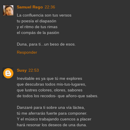
Samuel Rego
22:36
La confluencia son tus versos
tu poesía el diapasón
y el ritmo de tus rimas
el compás de la pasión
Duna, para ti...un beso de esos.
Responder
Susy
22:53
Inevitable es ya que tú me explores
que descubras todos mis-tus-lugares,
que lustres colores, olores, sabores
de todos los recodos- que añoro-que sabes.
Danzaré para ti sobre una vía láctea,
tú me aferrarás fuerte para componer.
Y el músico trabajando cuencos a placer
hará resonar los deseos de una duna.