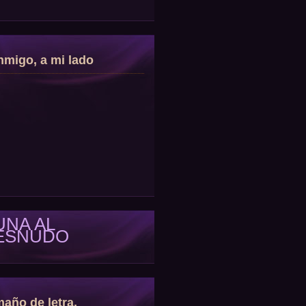
migo, a mi lado
UNA AL
ESNUDO
año de letra.