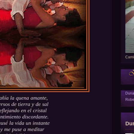
Camin
Dun
añía la quena amante,
Robe
ersos de tierra y de sal
eflejando en el cristal
entimiento discordante.
usé la vida un instante
Du
y me puse a meditar