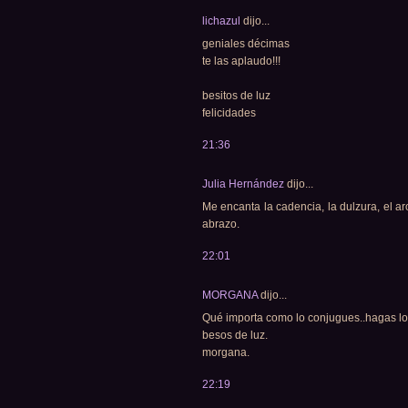
lichazul
dijo...
geniales décimas
te las aplaudo!!!
besitos de luz
felicidades
21:36
Julia Hernández
dijo...
Me encanta la cadencia, la dulzura, el aro
abrazo.
22:01
MORGANA
dijo...
Qué importa como lo conjugues..hagas lo
besos de luz.
morgana.
22:19