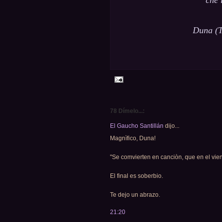
che 
Duna (T
78 Dímelo...:
El Gaucho Santillán
dijo...
Magnìfico, Duna!
"Se comvierten en canciòn, que en el vien
El final es soberbio.
Te dejo un abrazo.
21:20