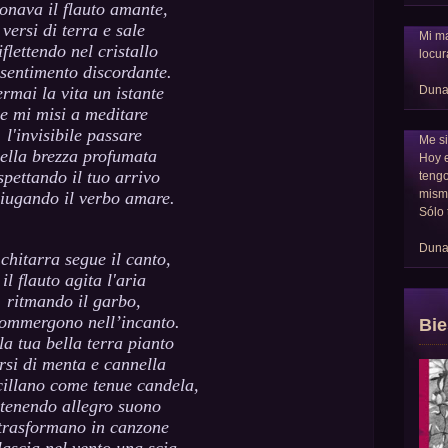
onava il flauto amante,
versi di terra e sale
Mi ma
iflettendo nel cristallo
locur
sentimento discordante.
Dun
rmai la vita un istante
e mi misi a meditare
l'invisibile passare
Me si
ella brezza profumata
Hoy 
spettando il tuo arrivo
tengo
mism
iugando il verbo amare.
Sólo 
Dun
chitarra segue il canto,
il flauto agita l'aria
ritmando il garbo,
ommergono nell’incanto.
Bie
la tua bella terra pianto
rsi di menta e cannella
cillano come tenue candela,
 tenendo allegro suono
 trasformano in canzone