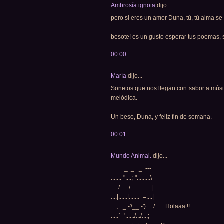
Ambrosía ignota
dijo...
pero si eres un amor Duna, tú, tú alma se
besote! es un gusto esperar tus poemas, 
00:00
María
dijo...
Sonetos que nos llegan con sabor a músic
melódica.
Un beso, Duna, y feliz fin de semana.
00:01
Mundo Animal.
dijo...
........._.._..._..---.
.......-"....;-".........\
...../....../..............|
....|......|......._=....|
....;..._.-'\__.-')...../...... Holaaa !!
.....`--'....../.../....;