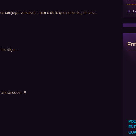
10
1
 es conjugar versos de amor o de lo que se tercie,princesa.
Ent
 te digo ...
riciassssss...!!
POE
ENT
GUA