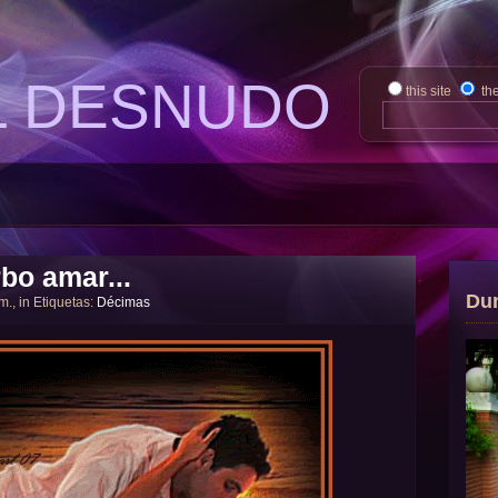
L DESNUDO
this site
th
bo amar...
Du
 m., in Etiquetas:
Décimas