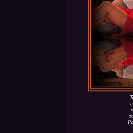
T
v
r
s
Pa