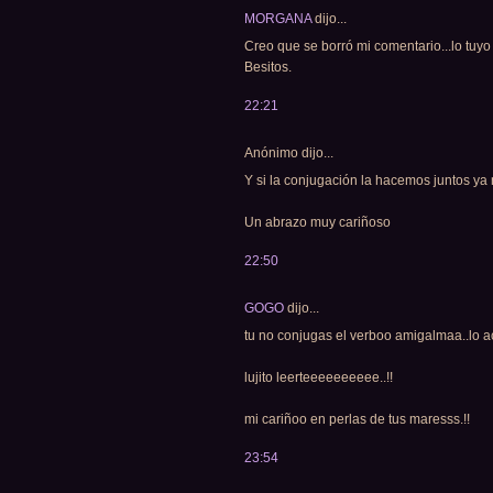
MORGANA
dijo...
Creo que se borró mi comentario...lo tuyo
Besitos.
22:21
Anónimo dijo...
Y si la conjugación la hacemos juntos ya ni
Un abrazo muy cariñoso
22:50
GOGO
dijo...
tu no conjugas el verboo amigalmaa..lo aca
lujito leerteeeeeeeeee..!!
mi cariñoo en perlas de tus maresss.!!
23:54