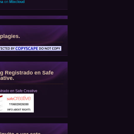
na
on
Mixcloud
plagies.
g Registrado en Safe
ative.
trado en Safe Creative