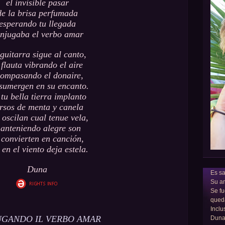
el invisible pasar
de la brisa perfumada
esperando tu llegada
njugaba el verbo amar
guitarra sigue al canto,
 flauta vibrando el aire
ompasando el donaire,
sumergen en su encanto.
tu bella tierra implanto
rsos de menta y canela
 oscilan cual tenue vela,
anteniendo alegre son
 convierten en canción,
 en el viento deja estela.
Duna
Es sa
Su am
Se fu
qued
Inclu
GANDO IL VERBO AMAR
Dun