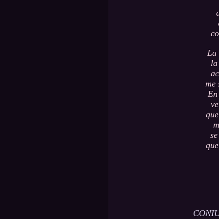
co
La 
la
ac
me 
En 
ve
que
m
se
que
CONIU