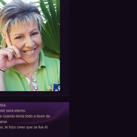
bia.
or será eterno.
e cuando tenía todo a favor de
arse.
so, le hizo creer que se fue él.
a