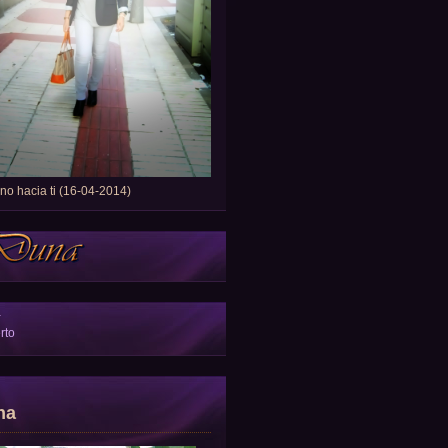
o hacia ti (16-04-2014)
a
rto
na