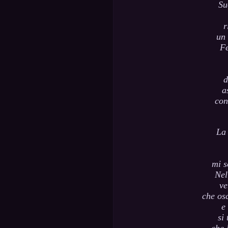
Su
r
un 
Fe
d
a
con
La 
mi s
Nel
ve
che os
e
si