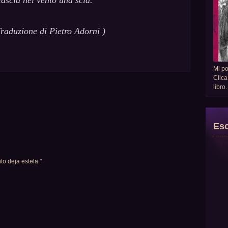
lascia nel vento una scia.
raduzione di Pietro Adorni )
Mi p
Clica
libro
Esc
to deja estela."