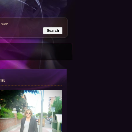
e web
na