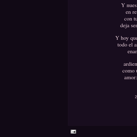
Y nuest
en r
con t
deja se
Y hoy que
todo el 
ena
ardie
como u
amor: 
2