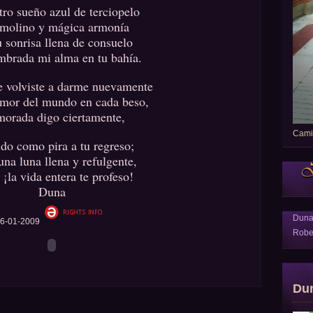
ro sueño azul de terciopelo
emolino y mágica armonía
u sonrisa llena de consuelo
mbrada mi alma en tu bahí­a.
 volviste a darme nuevamente
amor del mundo en cada beso,
morada digo ciertamente,
Camin
ndo como pira a tu regreso;
na luna llena y refulgente,
¡la vida entera te profeso!
Duna
Dun
6-01-2009
Robe
Du