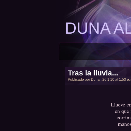
DUNA A
Tras la lluvia...
Publicado por
Duna
, 26.1.10 at 1:53 p.
Llueve en
en que 
corrim
manos