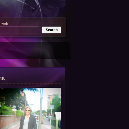
e web
na