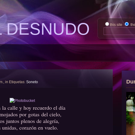
L DESNUDO
this site
th
Du
 m., in Etiquetas:
Soneto
 la calle y hoy recuerdo el dí­a
mojados por gotas del cielo,
os juntos plenos de alegrí­a,
 unidas, corazón en vuelo.