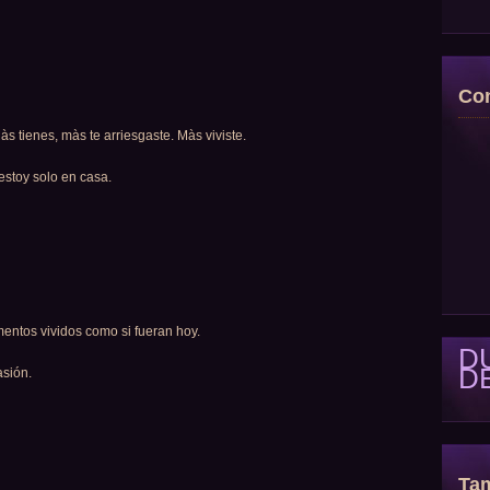
Con
às tienes, màs te arriesgaste. Màs viviste.
estoy solo en casa.
mentos vividos como si fueran hoy.
D
D
asión.
Tam