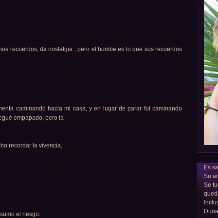
enos recuerdos, da nostalgia , pero el hombe es lo que sus recuerdos
menta caminando hacia mi casa, y en lugar de parar fui caminando
llegué empapado, pero la
ho recordar la vivencia,
Es sa
Su am
Se fu
qued
Inclu
Dun
asumo el riesgo: