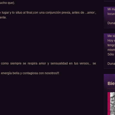
(mucho que).
Mi ma
 lugar y lo situo al final,con una conjunción previa, antes de ...amor:,
locur
gente.
Dun
Me si
Hoy 
tengo
mism
Sólo 
! como siempre se respira amor y sensualidad en tus versos... se
Dun
 energía bella y contagiosa con nosotros!!!
Bie