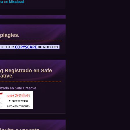
na
on
Mixcloud
plagies.
g Registrado en Safe
ative.
trado en Safe Creative