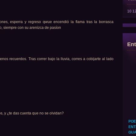
10
1
ones, esperra y regreso qwue encendió la flama tras la borrasca
o, siempre con su arenizca de pasíon
Ent
os recuerdos. Tras correr bajo la lluvia, corres a cobijarte al lado
, y ¿te das cuenta que no se olvidan?
POE
ENT
GUA