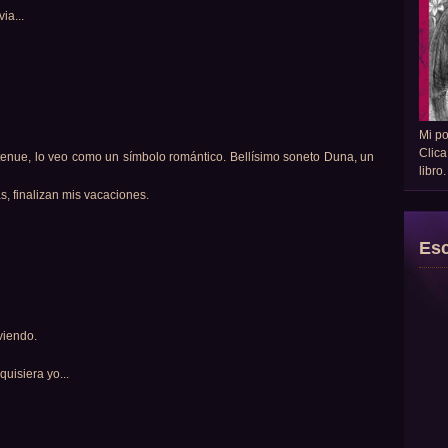
ia...
Mi p
Clica
 tenue, lo veo como un símbolo romántico. Bellísimo soneto Duna, un
libro
, finalizan mis vacaciones.
Esc
viendo.
quisiera yo...