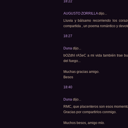
18:22
AUGUSTO ZORRILLA
dijo...
Lluvia y bálsamo recorriendo los coraz
compartida , un poema romántico y devot
18:27
Duna
dijo...
bOZdhI rASeC a mi vida también trae buen
del fuego...
Muchas gracias amigo.
Besos
18:40
Duna
dijo...
RMC, que placenteros son esos momentos
Gracias por compartirlos conmigo.
Muchos besos, amigo mío.