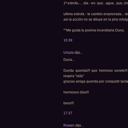
1ª estrofa.-... día - en- que.. agua...que, 
ultima estrofa.- te cambio enamorada... de
asi la acción no se diluye en la pira reful
**Me gusta tu poema incendiaria Duna.
16:39
Ursula
dijo...
Duna...
Dunita querida!!! que hermoso soneto!!
respira "vida"
gracias amiga querida por compartir tanta
hermosos días!!!
beso!!!
17:37
Rowen
dijo...