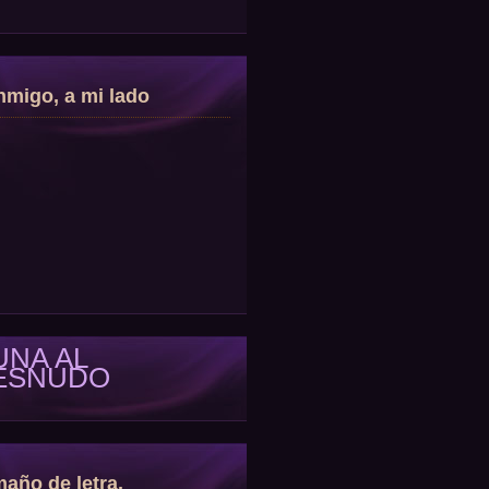
migo, a mi lado
UNA AL
ESNUDO
año de letra.