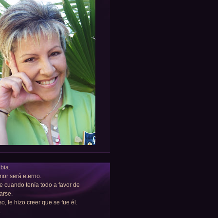
bia.
or será eterno.
e cuando tenía todo a favor de
arse.
so, le hizo creer que se fue él.
a