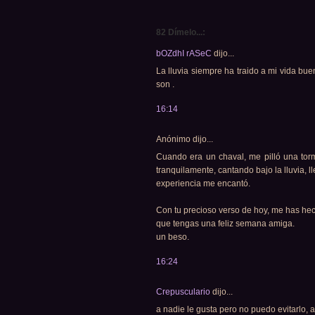
82 Dímelo...:
bOZdhI rASeC
dijo...
La lluvia siempre ha traido a mi vida bu
son .
16:14
Anónimo dijo...
Cuando era un chaval, me pilló una tor
tranquilamente, cantando bajo la lluvia, 
experiencia me encantó.
Con tu precioso verso de hoy, me has hec
que tengas una feliz semana amiga.
un beso.
16:24
Crepusculario
dijo...
a nadie le gusta pero no puedo evitarlo, 