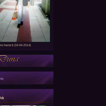
o hacia ti (16-04-2014)
a
rto
na