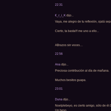
22:31
€_r_i_K
dijo...
Vaya, me alegro de tu reflexión, ojalá sep
Cierto, ta basta!!! me uno a ello...
ABrazos sin voces....
22:56
Ana
dijo...
Preciosa contribución al día de mañana.
Muchos besitos guapa.
23:01
Duna
dijo...
Noelplebeyo, es cierto amigo, sólo de él.
Un beso.