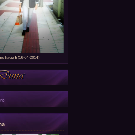
o hacia ti (16-04-2014)
a
rto
na