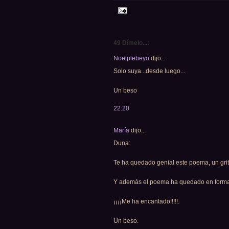
49 Dímelo...:
Noelplebeyo
dijo...
Solo suya...desde luego...
Un beso
22:20
María
dijo...
Duna:
Te ha quedado genial este poema, un grito d
Y además el poema ha quedado en forma 
¡¡¡¡Me ha encantado!!!!!.
Un beso.