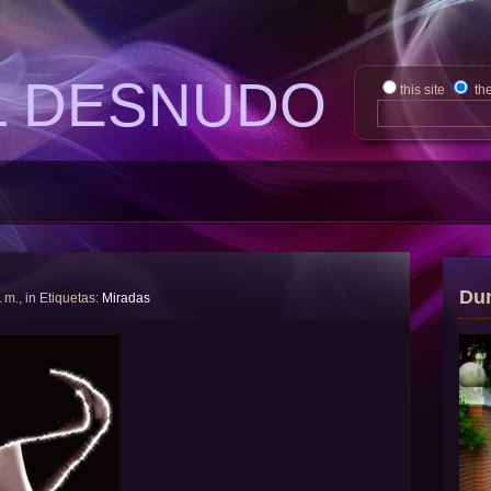
L DESNUDO
this site
th
Du
. m., in Etiquetas:
Miradas