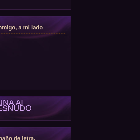
migo, a mi lado
UNA AL
ESNUDO
año de letra.