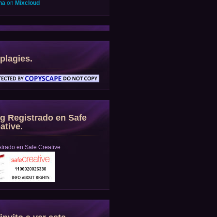
na
on
Mixcloud
plagies.
g Registrado en Safe
ative.
trado en Safe Creative