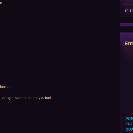
....
10
1
Ent
orror...
co, desgraciadamente muy actual...
POE
ENT
GUA