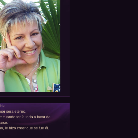
bia.
or será eterno.
e cuando tenía todo a favor de
arse.
so, le hizo creer que se fue él.
a