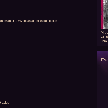
an levantar la voz todas aquellas que callan...
Mi p
Clica
libro
Esc
Gracias