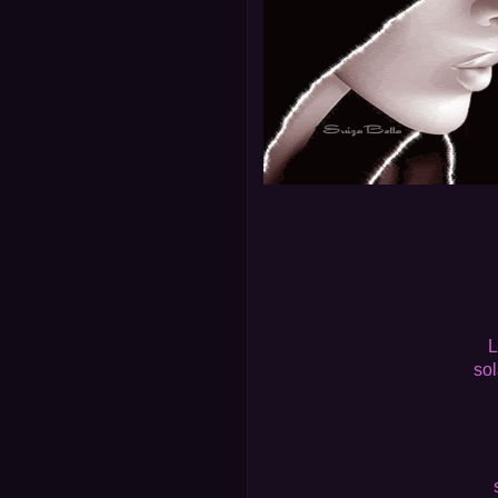
L
sol