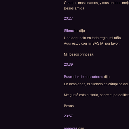
Cuantos mas seamos, y mas unidos, mejor
Besos amiga
23:27
Silencios
dijo...
Una denuncia en toda regla, mi niña.
Aquí estoy con mi BASTA, por favor.
Mil besos princesa.
23:39
Buscador de buscadores
dijo...
En ocasiones, el silencio es cómplice del h
Me gustó esta historia, sobre el paleolíti
Besos.
23:57
aapayés
dijo...