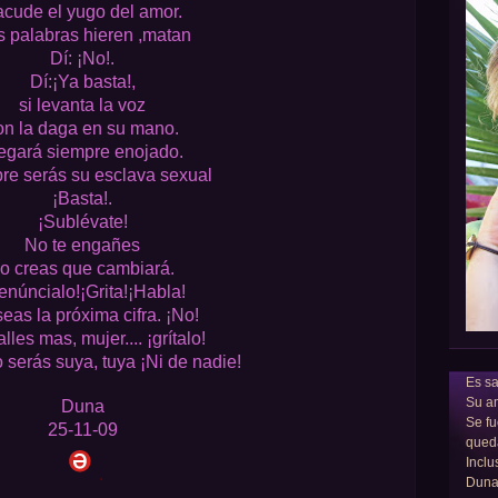
cude el yugo del amor.
 palabras hieren ,matan
Dí: ¡No!.
Dí:¡Ya basta!,
si levanta la voz
on la daga en su mano.
egará siempre enojado.
re serás su esclava sexual
¡Basta!.
¡Sublévate!
No te engañes
o creas que cambiará.
enúncialo!¡Grita!¡Habla!
eas la próxima cifra. ¡No!
lles mas, mujer.... ¡grítalo!
o serás suya, tuya ¡Ni de nadie!
Es sa
Su am
Duna
Se fu
25-11-09
qued
Inclu
.
Dun