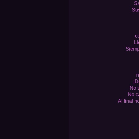
Sa
Sus
c
Ll
Siemp
n
¡D
No s
No ca
Al final n