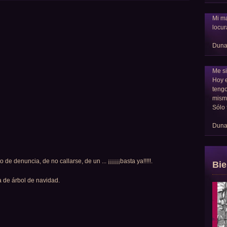
Mi ma
locur
Dun
Me si
Hoy 
tengo
mism
Sólo 
Dun
e denuncia, de no callarse, de un ... ¡¡¡¡¡¡basta ya!!!!!.
Bie
de árbol de navidad.