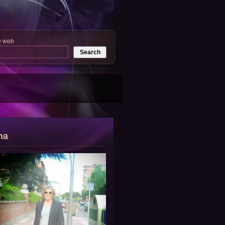
e web
na