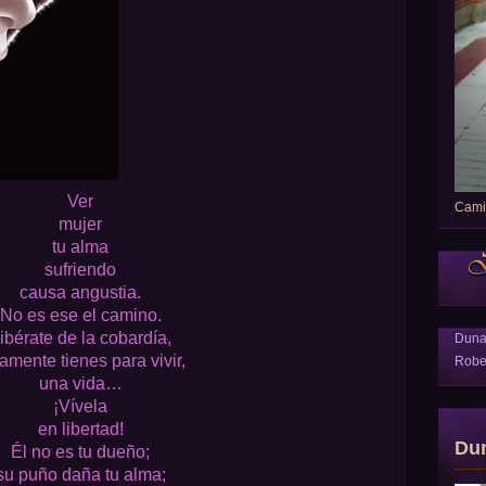
Ver
Camin
mujer
tu alma
sufriendo
causa angustia.
No es ese el camino.
ibérate de la cobardía,
Dun
amente tienes para vivir,
Robe
una vida…
¡Vívela
en libertad!
Du
Él no es tu dueño;
su puño daña tu alma;