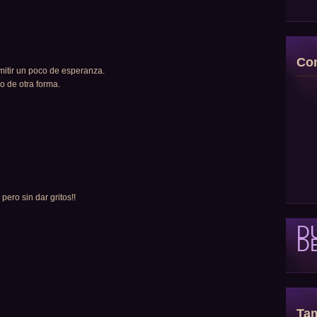
Con
smitir un poco de esperanza.
o de otra forma.
 pero sin dar gritos!!
D
D
Tam