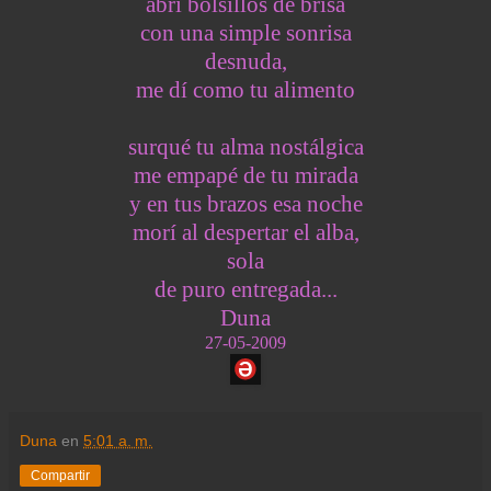
abrí bolsillos de brisa
con una simple sonrisa
desnuda,
me dí como tu alimento
surqué tu alma nostálgica
me empapé de tu mirada
y en tus brazos esa noche
morí al despertar el alba,
sola
de puro entregada...
Duna
27-05-2009
Duna
en
5:01 a. m.
Compartir