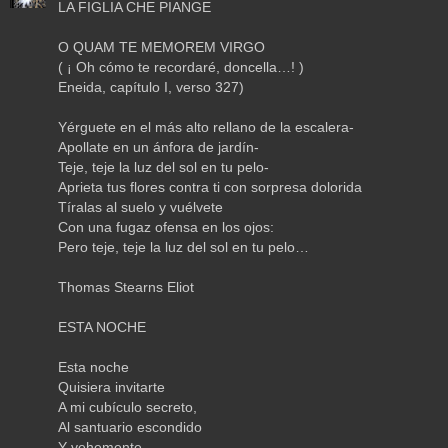
LA FIGLIA CHE PIANGE
O QUAM TE MEMOREM VIRGO
( ¡ Oh cómo te recordaré, doncella…! )
Eneida, capítulo I, verso 327)
Yérguete en el más alto rellano de la escalera-
Apollate en un ánfora de jardín-
Teje, teje la luz del sol en tu pelo-
Aprieta tus flores contra ti con sorpresa dolorida
Tíralas al suelo y vuélvete
Con una fugaz ofensa en los ojos:
Pero teje, teje la luz del sol en tu pelo…
Thomas Stearns Eliot
ESTA NOCHE
Esta noche
Quisiera invitarte
A mi cubículo secreto,
Al santuario escondido
Y vehemente,