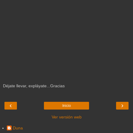
Déjate llevar, expláyate...Gracias
‹
›
Inicio
Ver versión web
Duna