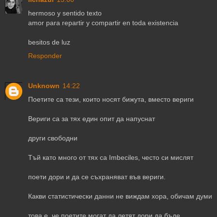
hermoso y sentido texto
amor para repartir y compartir en toda existencia
besitos de luz
Responder
Unknown
14:22
Поетите са тези, които носят бижута, вместо вериги
Вериги са за тях един опит да напуснат
други свободни
Тъй като много от тях са Imbeciles, често си мислят
поети дори и да се съхраняват във вериги.
Какви статистически данни не виждам хора, обичам думи
това е, че поетите могат да летят дори да бъде