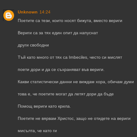
Unknown
14:24
Поетите са тези, които носят бижута, вместо вериги
Вериги са за тях един опит да напуснат
други свободни
Тъй като много от тях са Imbeciles, често си мислят
поети дори и да се съхраняват във вериги.
Какви статистически данни не виждам хора, обичам думи
това е, че поетите могат да летят дори да бъде
Помощ вериги като крила.
Поетите не вярвам Христос, защо не отидете на вериги
мисълта, че като ги