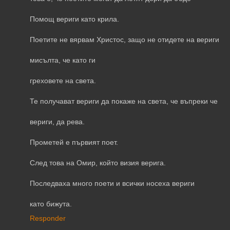
Помощ вериги като крила.
Поетите не вярвам Христос, защо не отидете на вериги
мисълта, че като ги
греховете на света.
Те получават вериги да покаже на света, че въпреки че
вериги, да рева.
Прометей е първият поет.
След това на Омир, който визия верига.
Последваха много поети и всички носеха вериги
като бижута.
Responder