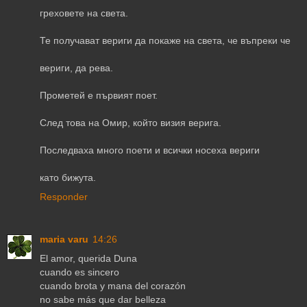
греховете на света.
Те получават вериги да покаже на света, че въпреки че
вериги, да рева.
Прометей е първият поет.
След това на Омир, който визия верига.
Последваха много поети и всички носеха вериги
като бижута.
Responder
maria varu
14:26
El amor, querida Duna
cuando es sincero
cuando brota y mana del corazón
no sabe más que dar belleza