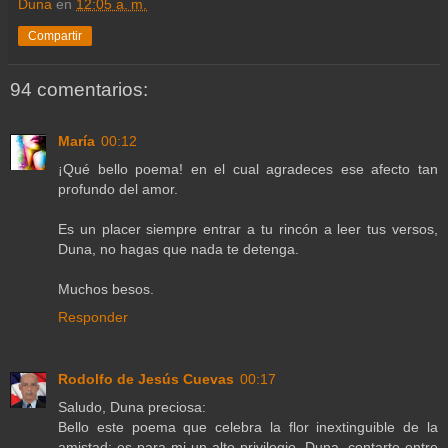
Duna
en
12:05 a. m.
Compartir
94 comentarios:
María
00:12
¡Qué bello poema! en el cual agradeces ese afecto tan
profundo del amor.
Es un placer siempre entrar a tu rincón a leer tus versos,
Duna, no hagas que nada te detenga.
Muchos besos.
Responder
Rodolfo de Jesús Cuevas
00:17
Saludo, Duna preciosa:
Bello este poema que celebra la flor inextinguible de la
amistad; es para mi un alto privilegio, Duna, contarte entre