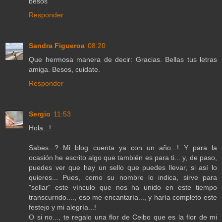
besos
Responder
Sandra Figueroa
08:20
Que hermosa manera de decir: Gracias. Bellas tus letras
amiga. Besos, cuidate.
Responder
Sergio
11:53
Hola...!
Sabes...? Mi blog cuenta ya con un año...! Y para la
ocasión he escrito algo que también es para ti... y, de paso,
puedes ver que hay un sello que puedes llevar, si así lo
quieres... Pues, como su nombre lo indica, sirve para
"sellar" este vínculo que nos ha unido en este tiempo
transcurrido...., eso me encantaría..., y haría completo este
festejo y mi alegría...!
O si no..., te regalo una flor de Ceibo que es la flor de mi