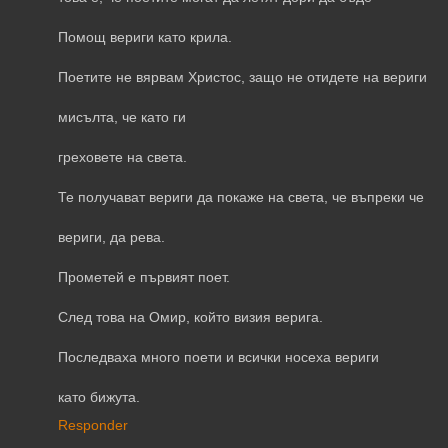
Помощ вериги като крила.
Поетите не вярвам Христос, защо не отидете на вериги
мисълта, че като ги
греховете на света.
Те получават вериги да покаже на света, че въпреки че
вериги, да рева.
Прометей е първият поет.
След това на Омир, който визия верига.
Последваха много поети и всички носеха вериги
като бижута.
Responder