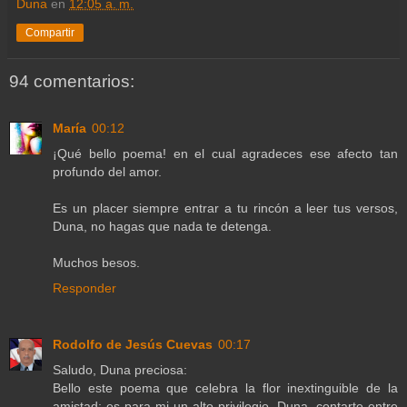
Duna
en
12:05 a. m.
Compartir
94 comentarios:
María
00:12
¡Qué bello poema! en el cual agradeces ese afecto tan
profundo del amor.
Es un placer siempre entrar a tu rincón a leer tus versos,
Duna, no hagas que nada te detenga.
Muchos besos.
Responder
Rodolfo de Jesús Cuevas
00:17
Saludo, Duna preciosa:
Bello este poema que celebra la flor inextinguible de la
amistad; es para mi un alto privilegio, Duna, contarte entre