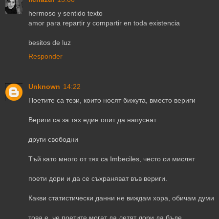
hermoso y sentido texto
amor para repartir y compartir en toda existencia
besitos de luz
Responder
Unknown
14:22
Поетите са тези, които носят бижута, вместо вериги
Вериги са за тях един опит да напуснат
други свободни
Тъй като много от тях са Imbeciles, често си мислят
поети дори и да се съхраняват във вериги.
Какви статистически данни не виждам хора, обичам думи
това е, че поетите могат да летят дори да бъде