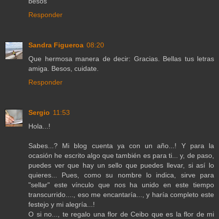
besos
Responder
Sandra Figueroa
08:20
Que hermosa manera de decir: Gracias. Bellas tus letras
amiga. Besos, cuidate.
Responder
Sergio
11:53
Hola...!
Sabes...? Mi blog cuenta ya con un año...! Y para la
ocasión he escrito algo que también es para ti... y, de paso,
puedes ver que hay un sello que puedes llevar, si así lo
quieres... Pues, como su nombre lo indica, sirve para
"sellar" este vínculo que nos ha unido en este tiempo
transcurrido...., eso me encantaría..., y haría completo este
festejo y mi alegría...!
O si no..., te regalo una flor de Ceibo que es la flor de mi