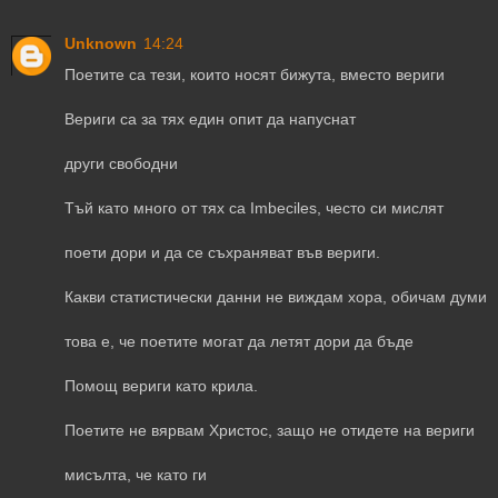
Unknown
14:24
Поетите са тези, които носят бижута, вместо вериги
Вериги са за тях един опит да напуснат
други свободни
Тъй като много от тях са Imbeciles, често си мислят
поети дори и да се съхраняват във вериги.
Какви статистически данни не виждам хора, обичам думи
това е, че поетите могат да летят дори да бъде
Помощ вериги като крила.
Поетите не вярвам Христос, защо не отидете на вериги
мисълта, че като ги