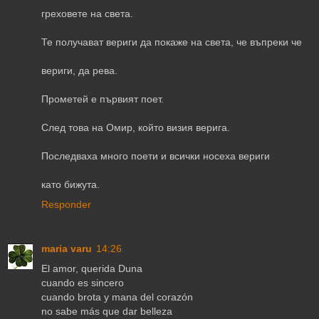
греховете на света.
Те получават вериги да покаже на света, че въпреки че
вериги, да рева.
Прометей е първият поет.
След това на Омир, който визия верига.
Последваха много поети и всички носеха вериги
като бижута.
Responder
maria varu
14:26
El amor, querida Duna
cuando es sincero
cuando brota y mana del corazón
no sabe más que dar belleza