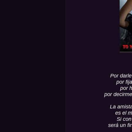
Por darle 
por fi
por h
por decirme
La amista
es el 
Si con
será un fi