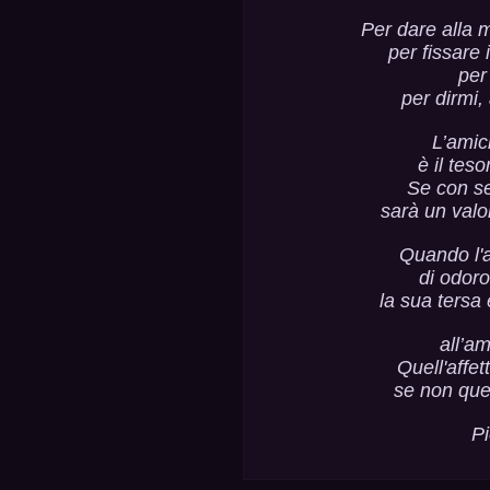
Per dare alla m
per fissare 
per
per dirmi,
L’amic
è il tes
Se con se
sarà un valo
Quando l'
di odor
la sua tersa 
all’am
Quell'affe
se non quel
Pi