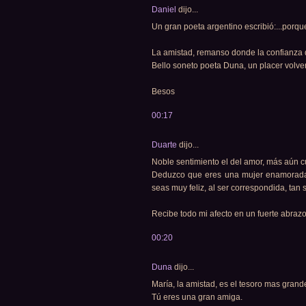
Daniel
dijo...
Un gran poeta argentino escribió:...porqu
La amistad, remanso donde la confianza
Bello soneto poeta Duna, un placer volver
Besos
00:17
Duarte
dijo...
Noble sentimiento el del amor, más aún 
Deduzco que eres una mujer enamorada 
seas muy feliz, al ser correspondida, tan 
Recibe todo mi afecto en un fuerte abraz
00:20
Duna
dijo...
María, la amistad, es el tesoro mas gran
Tú eres una gran amiga.