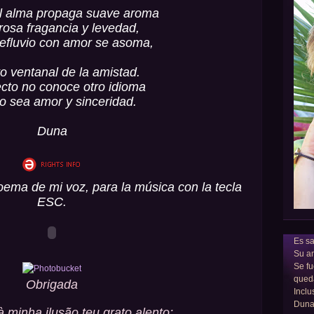
l alma propaga suave aroma
rosa fragancia y levedad,
 efluvio con amor se asoma,
to ventanal de la amistad.
cto no conoce otro idioma
o sea amor y sinceridad.
Duna
oema de mi voz, para la música con la tecla
ESC.
Es sa
Su am
Se fu
qued
Obrigada
Inclu
Dun
à minha ilusão teu grato alento;