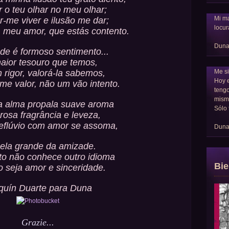
ar o teu olhar no meu olhar;
Mi ma
r-me viver e ilusão me dar;
locur
, meu amor, que estás contento.
Dun
de é formoso sentimento...
aior tesouro que temos,
Me si
 rigor, valorá-la sabemos,
Hoy 
rme valor, não um vão intento.
tengo
mism
 alma propala suave aroma
Sólo 
rosa fragrância e leveza,
 eflúvio com amor se assoma,
Dun
nela grande da amizade.
to não conhece outro idioma
Bie
 seja amor e sinceridade.
quín Duarte para Duna
Grazie...