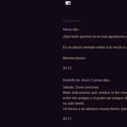
94 Dímelo...:
María
dijo...
¡Qué bello poema! en el cual agradeces e
Es un placer siempre entrar a tu rincón a
Muchos besos.
00:12
Rodolfo de Jesús Cuevas
dijo...
Saludo, Duna preciosa:
Bello este poema que celebra la flor inex
entre mis amigas y el poder ser amigos 
ha sido leerte.
Un besos y un abrazos muuuy tierno, para
00:17