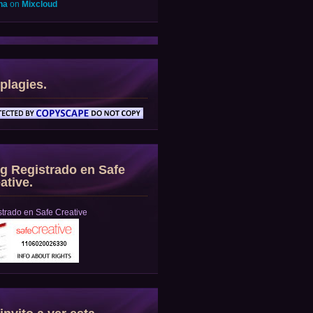
na
on
Mixcloud
plagies.
g Registrado en Safe
ative.
trado en Safe Creative