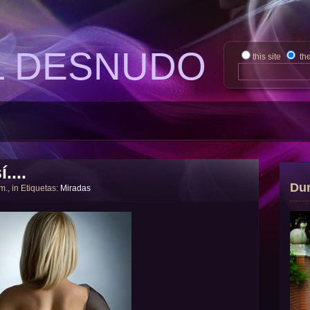
L DESNUDO
this site
th
....
Du
 m., in Etiquetas:
Miradas