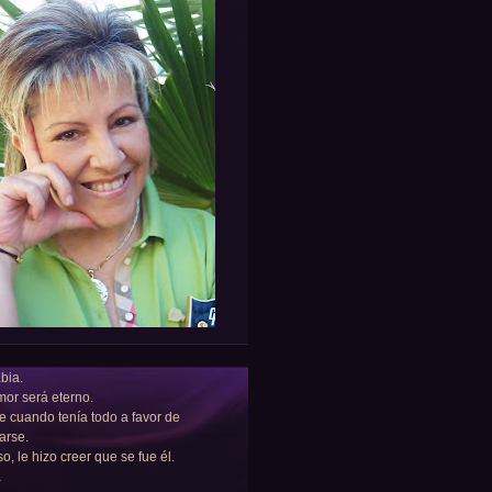
bia.
or será eterno.
e cuando tenía todo a favor de
arse.
so, le hizo creer que se fue él.
a