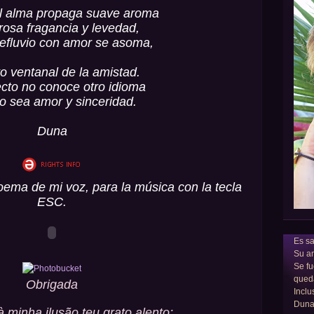
l alma propaga suave aroma
rosa fragancia y levedad,
 efluvio con amor se asoma,
to ventanal de la amistad.
cto no conoce otro idioma
o sea amor y sinceridad.
Duna
oema de mi voz, para la música con la tecla
ESC.
Es sa
Su am
Se fu
qued
Obrigada
Inclu
Dun
à minha ilusão teu grato alento;