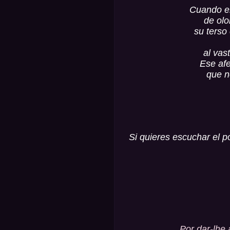
Cuando e
de olo
su terso
al vas
Ese afe
que n
Si quieres escuchar el p
Por dar-lhe 