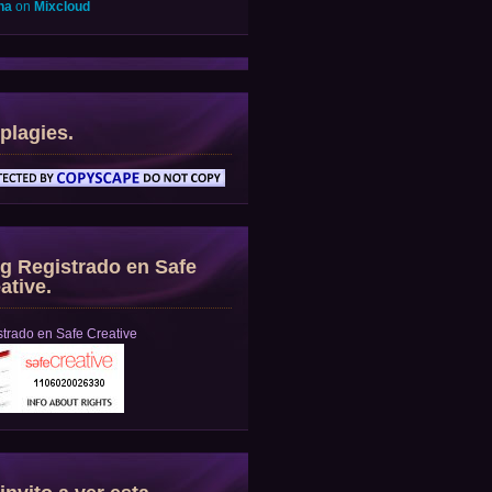
na
on
Mixcloud
plagies.
g Registrado en Safe
ative.
trado en Safe Creative