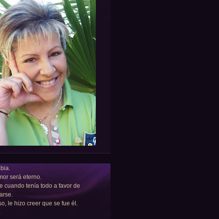
bia.
or será eterno.
e cuando tenía todo a favor de
arse.
so, le hizo creer que se fue él.
a