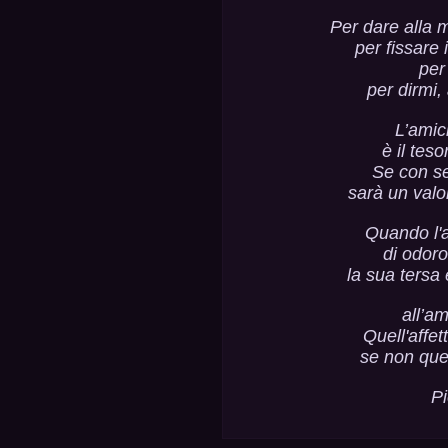
Per dare alla m
per fissare 
per
per dirmi,
L’amic
è il tes
Se con se
sarà un valo
Quando l'
di odor
la sua tersa 
all’am
Quell'affe
se non quel
Pi