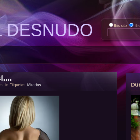
L DESNUDO
this site
th
....
Du
 m., in Etiquetas:
Miradas