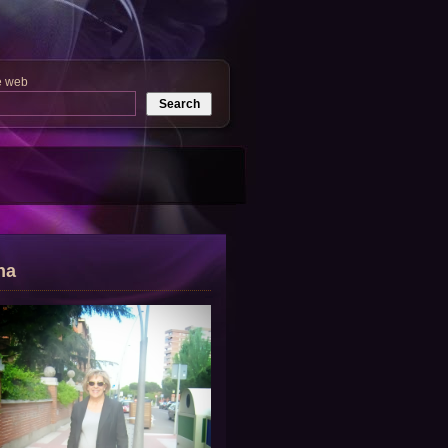
e web
na