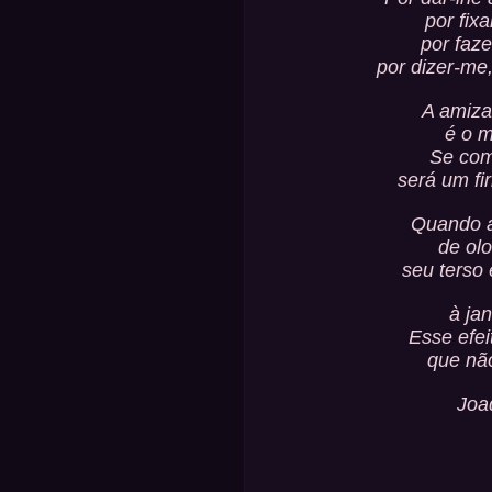
por fix
por faze
por dizer-me
A amiza
é o m
Se com
será um fi
Quando a
de olo
seu terso
à ja
Esse efei
que não
Joa