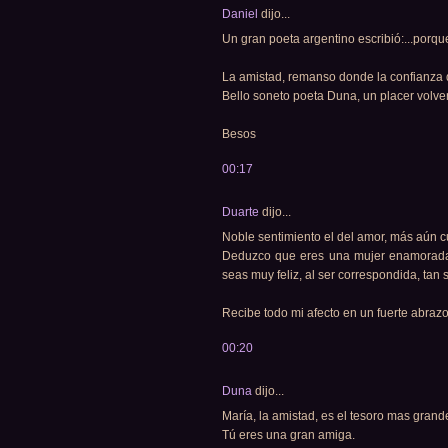
Daniel
dijo...
Un gran poeta argentino escribió:...porqu
La amistad, remanso donde la confianza
Bello soneto poeta Duna, un placer volver
Besos
00:17
Duarte
dijo...
Noble sentimiento el del amor, más aún 
Deduzco que eres una mujer enamorada 
seas muy feliz, al ser correspondida, tan 
Recibe todo mi afecto en un fuerte abraz
00:20
Duna
dijo...
María, la amistad, es el tesoro mas gran
Tú eres una gran amiga.