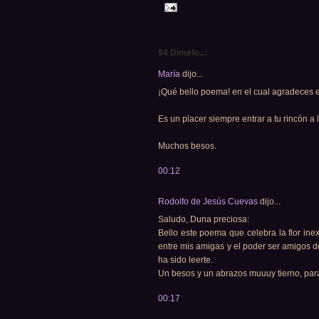
94 Dímelo...:
María
dijo...
¡Qué bello poema! en el cual agradeces e
Es un placer siempre entrar a tu rincón a
Muchos besos.
00:12
Rodolfo de Jesús Cuevas
dijo...
Saludo, Duna preciosa:
Bello este poema que celebra la flor inex
entre mis amigas y el poder ser amigos 
ha sido leerte.
Un besos y un abrazos muuuy tierno, para
00:17