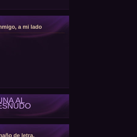
migo, a mi lado
UNA AL
ESNUDO
año de letra.