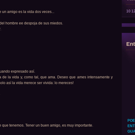
10
1
e un amigo es la vida dos veces...
 del hombre ee despoja de sus miedos.
.
Ent
cuando expresado así.
de la vida y, como tal, que ama. Deseo que ames intensamente y
solo así la vida merece ser vivida: lo mereces!
o
POE
de que tenemos. Tener un buen amigo, es muy importante.
ENT
GUA