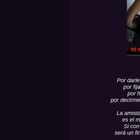
Por darle 
por fi
por h
por decirme
La amista
es el 
Si con
será un fi