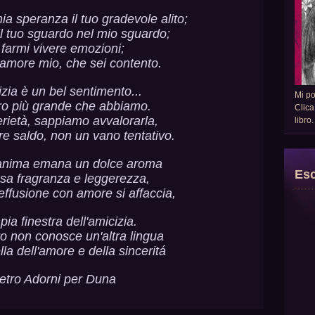
ia speranza il tuo gradevole alito;
il tuo sguardo nel mio sguardo;
 farmi vivere emozioni;
 amore mio, che sei contento.
izia è un bel sentimento...
Mi p
oro più grande che abbiamo.
Clica
rietà, sappiamo avvalorarla,
libro
re saldo, non un vano tentativo.
anima emana un dolce aroma
Esc
osa fragranza e leggerezza,
effusione con amore si affaccia,
pia finestra dell'amicizia.
tto non conosce un'altra lingua
la dell'amore e della sinceritá
etro Adorni per Duna