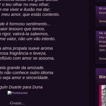
ar o teu olhar no meu olhar;
Mi ma
r-me viver e ilusão me dar;
locur
, meu amor, que estás contento.
Dun
de é formoso sentimento...
aior tesouro que temos,
Me si
 rigor, valorá-la sabemos,
Hoy 
rme valor, não um vão intento.
tengo
mism
 alma propala suave aroma
Sólo 
rosa fragrância e leveza,
 eflúvio com amor se assoma,
Dun
nela grande da amizade.
to não conhece outro idioma
Bie
 seja amor e sinceridade.
quín Duarte para Duna
Grazie...