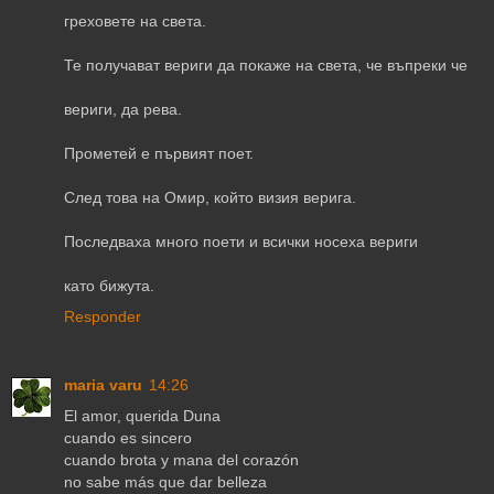
греховете на света.
Те получават вериги да покаже на света, че въпреки че
вериги, да рева.
Прометей е първият поет.
След това на Омир, който визия верига.
Последваха много поети и всички носеха вериги
като бижута.
Responder
maria varu
14:26
El amor, querida Duna
cuando es sincero
cuando brota y mana del corazón
no sabe más que dar belleza