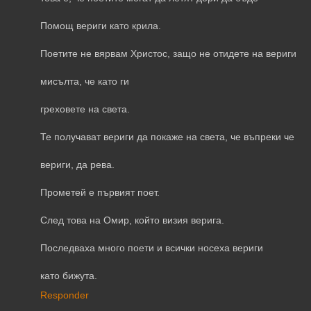
Помощ вериги като крила.
Поетите не вярвам Христос, защо не отидете на вериги
мисълта, че като ги
греховете на света.
Те получават вериги да покаже на света, че въпреки че
вериги, да рева.
Прометей е първият поет.
След това на Омир, който визия верига.
Последваха много поети и всички носеха вериги
като бижута.
Responder