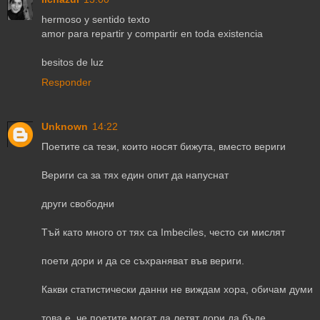
hermoso y sentido texto
amor para repartir y compartir en toda existencia
besitos de luz
Responder
Unknown
14:22
Поетите са тези, които носят бижута, вместо вериги
Вериги са за тях един опит да напуснат
други свободни
Тъй като много от тях са Imbeciles, често си мислят
поети дори и да се съхраняват във вериги.
Какви статистически данни не виждам хора, обичам думи
това е, че поетите могат да летят дори да бъде