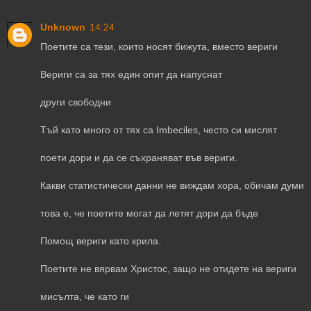
Unknown
14:24
Поетите са тези, които носят бижута, вместо вериги
Вериги са за тях един опит да напуснат
други свободни
Тъй като много от тях са Imbeciles, често си мислят
поети дори и да се съхраняват във вериги.
Какви статистически данни не виждам хора, обичам думи
това е, че поетите могат да летят дори да бъде
Помощ вериги като крила.
Поетите не вярвам Христос, защо не отидете на вериги
мисълта, че като ги