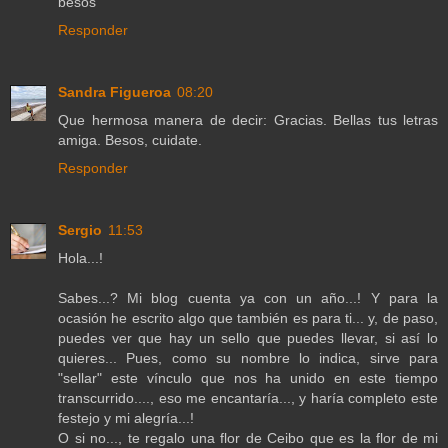
besos
Responder
Sandra Figueroa
08:20
Que hermosa manera de decir: Gracias. Bellas tus letras
amiga. Besos, cuidate.
Responder
Sergio
11:53
Hola...!
Sabes...? Mi blog cuenta ya con un año...! Y para la
ocasión he escrito algo que también es para ti... y, de paso,
puedes ver que hay un sello que puedes llevar, si así lo
quieres... Pues, como su nombre lo indica, sirve para
"sellar" este vínculo que nos ha unido en este tiempo
transcurrido...., eso me encantaría..., y haría completo este
festejo y mi alegría...!
O si no..., te regalo una flor de Ceibo que es la flor de mi