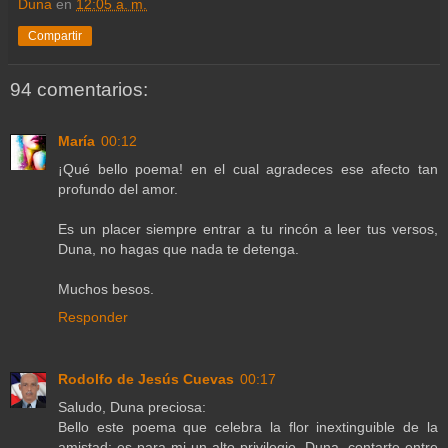
Duna
en
12:05 a. m.
Compartir
94 comentarios:
María
00:12
¡Qué bello poema! en el cual agradeces ese afecto tan
profundo del amor.
Es un placer siempre entrar a tu rincón a leer tus versos,
Duna, no hagas que nada te detenga.
Muchos besos.
Responder
Rodolfo de Jesús Cuevas
00:17
Saludo, Duna preciosa:
Bello este poema que celebra la flor inextinguible de la
amistad; es para mi un alto privilegio, Duna, contarte entre