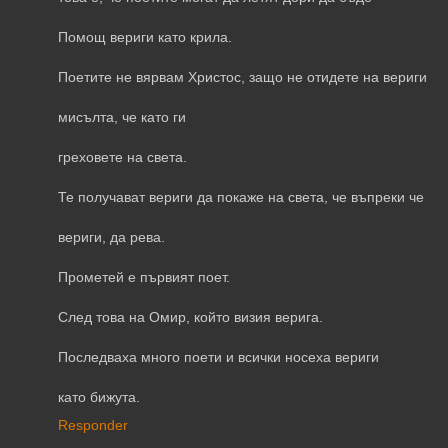
Помощ вериги като крила.
Поетите не вярвам Христос, защо не отидете на вериги
мисълта, че като ги
греховете на света.
Те получават вериги да покаже на света, че въпреки че
вериги, да рева.
Прометей е първият поет.
След това на Омир, който визия верига.
Последваха много поети и всички носеха вериги
като бижута.
Responder