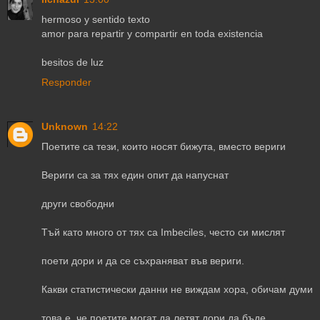
hermoso y sentido texto
amor para repartir y compartir en toda existencia
besitos de luz
Responder
Unknown
14:22
Поетите са тези, които носят бижута, вместо вериги
Вериги са за тях един опит да напуснат
други свободни
Тъй като много от тях са Imbeciles, често си мислят
поети дори и да се съхраняват във вериги.
Какви статистически данни не виждам хора, обичам думи
това е, че поетите могат да летят дори да бъде