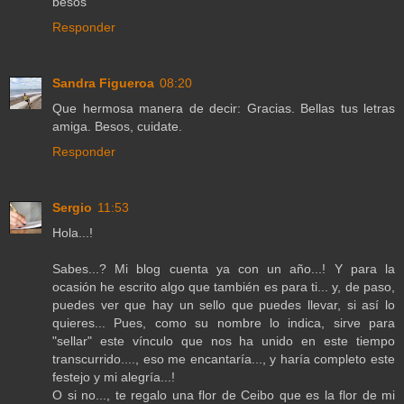
besos
Responder
Sandra Figueroa
08:20
Que hermosa manera de decir: Gracias. Bellas tus letras
amiga. Besos, cuidate.
Responder
Sergio
11:53
Hola...!
Sabes...? Mi blog cuenta ya con un año...! Y para la
ocasión he escrito algo que también es para ti... y, de paso,
puedes ver que hay un sello que puedes llevar, si así lo
quieres... Pues, como su nombre lo indica, sirve para
"sellar" este vínculo que nos ha unido en este tiempo
transcurrido...., eso me encantaría..., y haría completo este
festejo y mi alegría...!
O si no..., te regalo una flor de Ceibo que es la flor de mi