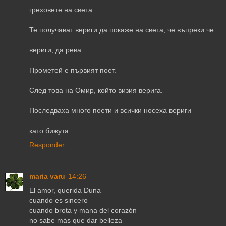
греховете на света.
Те получават вериги да покаже на света, че въпреки че
вериги, да рева.
Прометей е първият поет.
След това на Омир, който визия верига.
Последваха много поети и всички носеха вериги
като бижута.
Responder
maria varu
14:26
El amor, querida Duna
cuando es sincero
cuando brota y mana del corazón
no sabe más que dar belleza