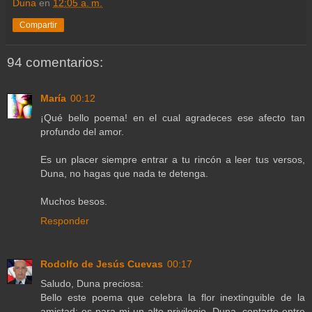
Duna
en
12:05 a. m.
Compartir
94 comentarios:
María
00:12
¡Qué bello poema! en el cual agradeces ese afecto tan
profundo del amor.
Es un placer siempre entrar a tu rincón a leer tus versos,
Duna, no hagas que nada te detenga.
Muchos besos.
Responder
Rodolfo de Jesús Cuevas
00:17
Saludo, Duna preciosa:
Bello este poema que celebra la flor inextinguible de la
amistad; es para mi un alto privilegio, Duna, contarte entre