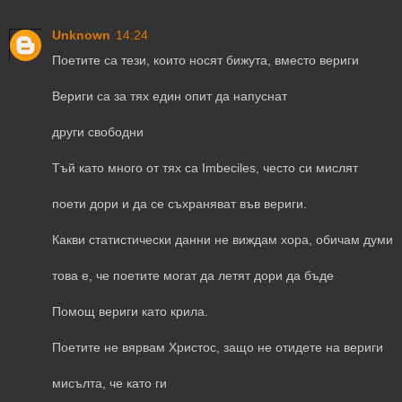
Unknown
14:24
Поетите са тези, които носят бижута, вместо вериги
Вериги са за тях един опит да напуснат
други свободни
Тъй като много от тях са Imbeciles, често си мислят
поети дори и да се съхраняват във вериги.
Какви статистически данни не виждам хора, обичам думи
това е, че поетите могат да летят дори да бъде
Помощ вериги като крила.
Поетите не вярвам Христос, защо не отидете на вериги
мисълта, че като ги