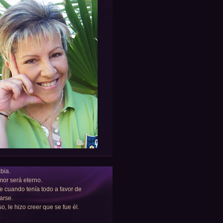
bia.
or será eterno.
e cuando tenía todo a favor de
arse.
so, le hizo creer que se fue él.
a