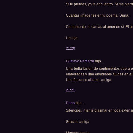
Si te pierdes, yo te encuentro. Si me pier
Cuantas imàgenes en tu poema, Duna.
Ciertamente, le cantas al amor en sì. El 
Un lujo.
21:20
Gustavo Pertierra
dijo...
Una bella fusión de sentimientos que a p
elaboradas y una envidiable fluidez en el 
Un afectuoso abrazo, amiga
21:21
Duna
dijo...
Silencios, intenté plasmar en toda extensi
Gracias amiga.
Muchos besos.