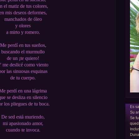
n el matiz de tus colores,
en mis deseos deformes,
manchados de óleo
y olores
a mirto y romero.
Me perdí en tus sueños,
buscando el murmullo
de un ¡te quiero!
 me deslicé como viento
por las sinuosas esquinas
de tu cuerpo.
Me perdí en una lágrima
que se desliza en silencio
or los pliegues de tu boca.
Es sa
Su am
De sed está muriendo,
Se fu
mi apasionado amor,
qued
Inclu
cuando te invoca.
Dun