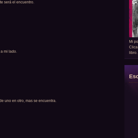
te será el encuentro.
Mi p
Clica
 a mi lado.
libro
Esc
de uno en otro, mas se encuentra.