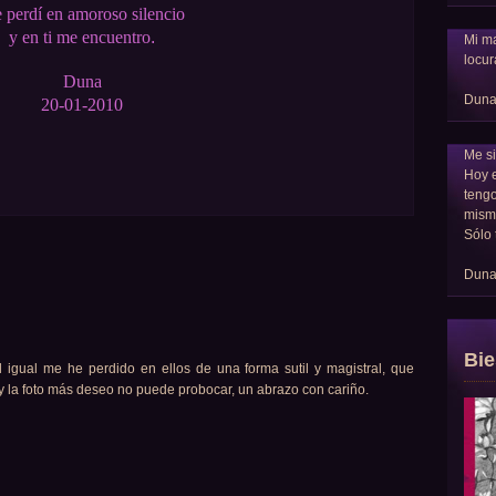
 perdí en amoroso silencio
y en ti me encuentro
.
Mi ma
locur
Duna
Dun
20-01-2010
Me si
Hoy 
tengo
mism
Sólo 
Dun
Bie
 igual me he perdido en ellos de una forma sutil y magistral, que
o y la foto más deseo no puede probocar, un abrazo con cariño.