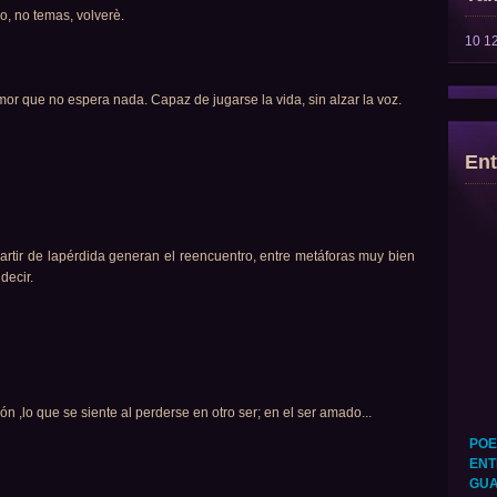
do, no temas, volverè.
10
1
amor que no espera nada. Capaz de jugarse la vida, sin alzar la voz.
Ent
artir de lapérdida generan el reencuentro, entre metáforas muy bien
decir.
ón ,lo que se siente al perderse en otro ser; en el ser amado...
POE
ENT
GUA