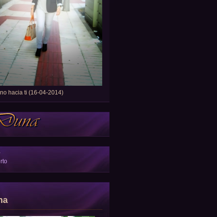
o hacia ti (16-04-2014)
a
rto
na