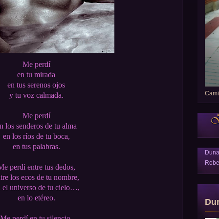
Me perdí
en tu mirada
en tus serenos ojos
Camin
y tu voz calmada.
Me perdí
n los senderos de tu alma
en los ríos de tu boca,
en tus palabras.
Dun
Robe
Me perdí entre tus dedos,
tre los ecos de tu nombre,
 el universo de tu cielo…,
en lo etéreo.
Du
Me perdí en tu silencio,