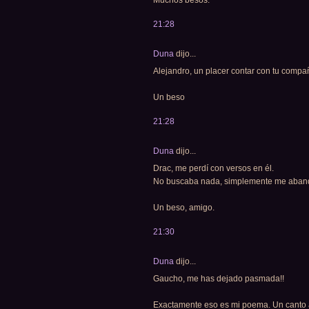
21:28
Duna
dijo...
Alejandro, un placer contar con tu compa
Un beso
21:28
Duna
dijo...
Drac, me perdí con versos en él.
No buscaba nada, simplemente me abando
Un beso, amigo.
21:30
Duna
dijo...
Gaucho, me has dejado pasmada!!
Exactamente eso es mi poema. Un canto al