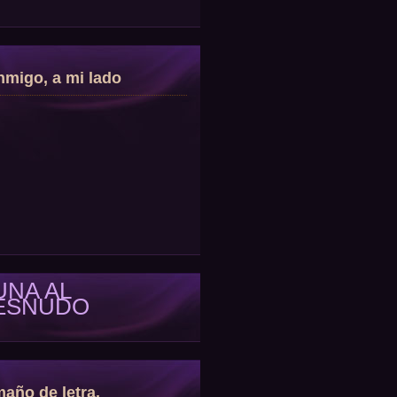
migo, a mi lado
UNA AL
ESNUDO
año de letra.