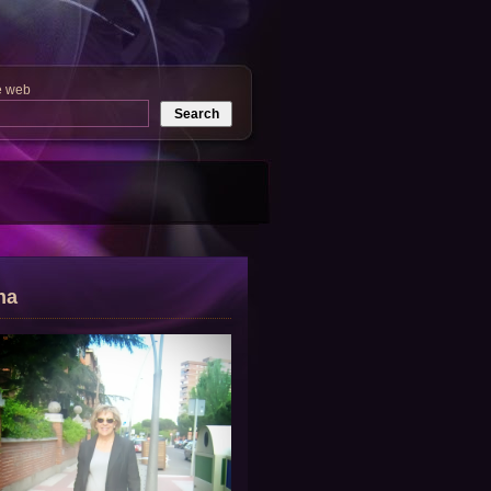
e web
na