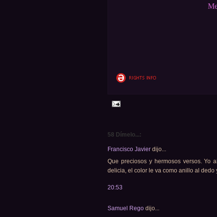
Me
58 Dímelo...:
Francisco Javier
dijo...
Que preciosos y hermosos versos. Yo al
delicia, el color le va como anillo al ded
20:53
Samuel Rego
dijo...