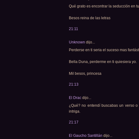
Qué grato es encontrar la seducción en tu
Besos reina de las letras
21:11
Unknown
dijo...
Perderse en ti seria el suceso mas fantást
Bella Duna, perderme en ti quiesiera yo.
Mil besos, princesa
21:13
El Drac
dijo...
¿Qué? no entendí buscabas un verso o
intriga.
21:17
El Gaucho Santillán
dijo...