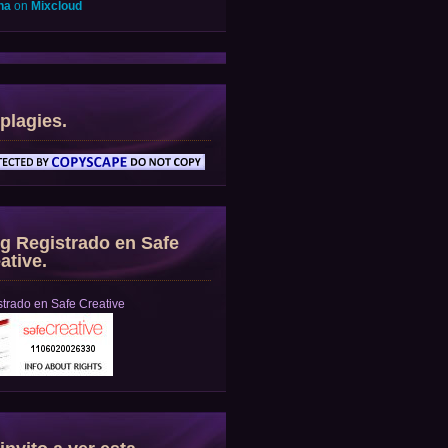
na
on
Mixcloud
plagies.
g Registrado en Safe
ative.
trado en Safe Creative