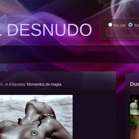
L DESNUDO
this site
th
Du
 m., in Etiquetas:
Momentos de magia