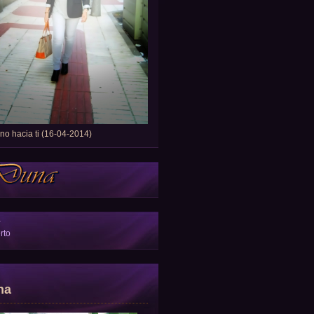
o hacia ti (16-04-2014)
a
rto
na