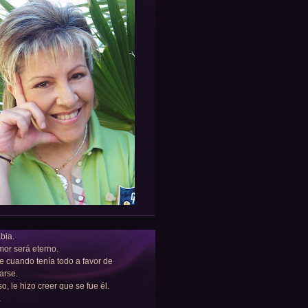
bia.
or será eterno.
e cuando tenía todo a favor de
arse.
so, le hizo creer que se fue él.
a