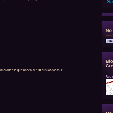
Divi
No 
Blo
Cre
moradooss que hacen sentirr sus latidosss..!!
Regis