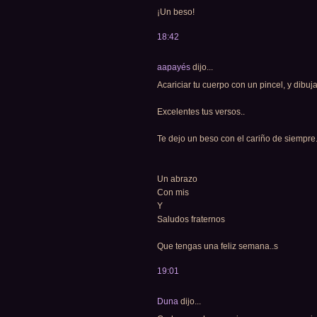
¡Un beso!
18:42
aapayés
dijo...
Acariciar tu cuerpo con un pincel, y dibuja
Excelentes tus versos..
Te dejo un beso con el cariño de siempre.
Un abrazo
Con mis
Y
Saludos fraternos
Que tengas una feliz semana..s
19:01
Duna
dijo...