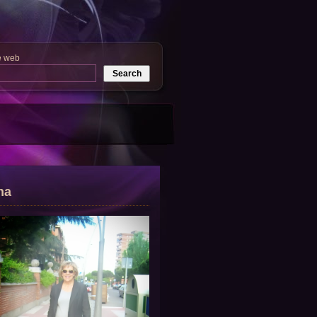
e web
na