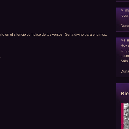
Mi ma
locur
Dun
rlo en el silencio cómplice de tus versos.. Sería divino para el pintor..
Me si
Hoy 
tengo
mism
.
Sólo 
Dun
Bie