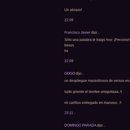
Un abrazo!
22:09
Francisco Javier
dijo...
Sólo una palabra te traigo hoy: ¡Precioso!
besos
hs
22:09
GOGO
dijo...
un despliegue maravillosos de versos ena
lujito grande el leertee amiguitaaa..!!
mi cariñoo entregado en manooo...!!
23:11
DOMINGO PARADA
dijo...