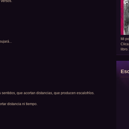
 versos.
Mi p
ujará...
Clica
libro
Esc
sentidos, que acortan distancias, que producen escalofríos.
rtar distancia ni tiempo.