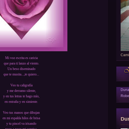
Camin
Mi voz escrita es caricia
que para ti lanzo al viento.
Un beso diseminado
que te musita...,te quiero...
Veo tu caligrafía
Dun
y me derramo silente,
Robe
y en tus letras te hago mío,
en entraña y en simiente.
Veo tus manos que dibujan
Du
en mi espalda hilos de brisa
y tu pincel va irisando