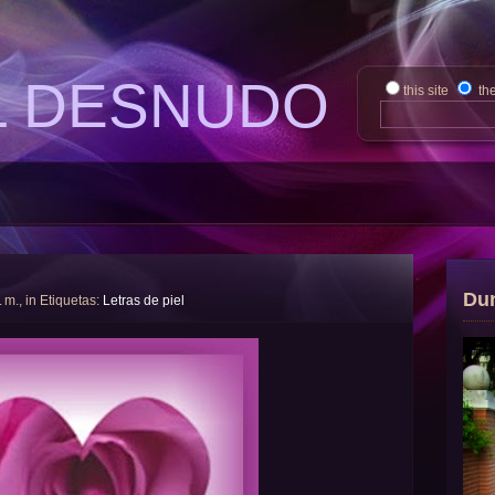
L DESNUDO
this site
th
Du
. m., in Etiquetas:
Letras de piel