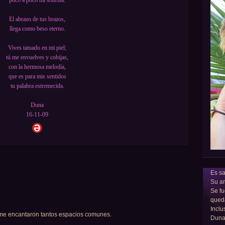
poco a poco mi sonrisa.
El abrazo de tus brazos,
llega como beso eterno.
Vives tatuado en mi piel;
tú me envuelves y cobijas,
con la hermosa melodía,
que es para mis sentidos
tu palabra estremecida.
Duna
16-11-09
Es sa
Su am
Se fu
qued
Inclu
 me encantaron tantos espacios comunes.
Dun