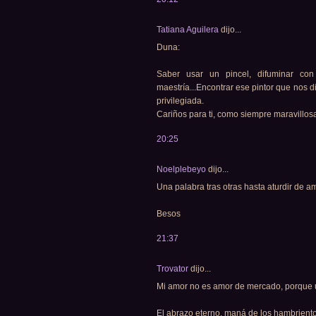
Tatiana Aguilera
dijo...
Duna:
Saber usar un pincel, difuminar con
maestría...Encontrar ese pintor que nos di
privilegiada.
Cariños para ti, como siempre maravillosa 
20:25
Noelplebeyo
dijo...
Una palabra tras otras hasta aturdir de am
Besos
21:37
Trovator
dijo...
Mi amor no es amor de mercado, porque u
El abrazo eterno, maná de los hambriento