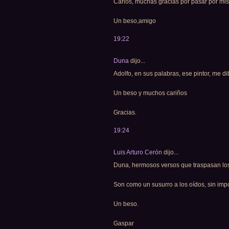
Carlos, muchas gracias por pasar por mis
Un beso,amigo
19:22
Duna
dijo...
Adolfo, en sus palabras, ese pintor, me dib
Un beso y muchos cariños
Gracias.
19:24
Luis Arturo Cerón
dijo...
Duna, hermosos versos que traspasan los 
Son como un susurro a los oídos, sin impo
Un beso.
Gaspar