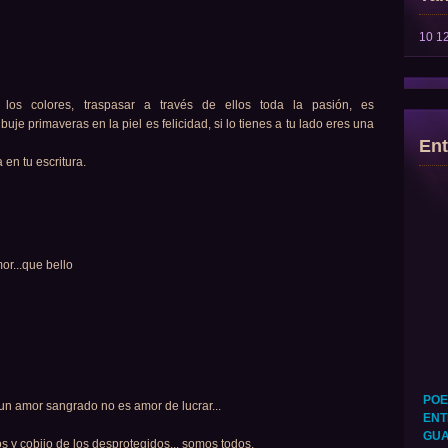
10
1
 los colores, traspasar a través de ellos toda la pasión, es
buje primaveras en la piel es felicidad, si lo tienes a tu lado eres una
Ent
en tu escritura.
or...que bello
POE
n amor sangrado no es amor de lucrar...
ENT
GUA
s y cobijo de los desprotegidos... somos todos.