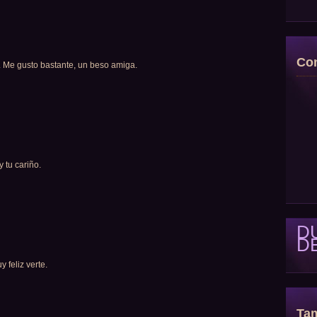
Con
 Me gusto bastante, un beso amiga.
 tu cariño.
D
D
feliz verte.
Tam