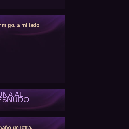
migo, a mi lado
UNA AL
ESNUDO
año de letra.