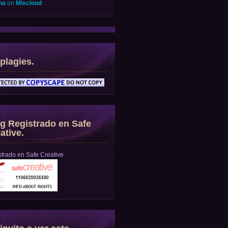
na
on
Mixcloud
plagies.
g Registrado en Safe
ative.
trado en Safe Creative